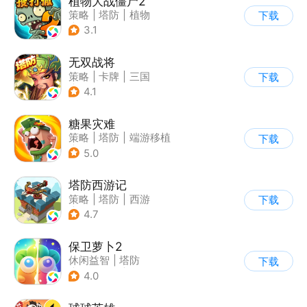
植物大战僵尸2
策略
|
塔防
|
植物
下载
|
植物大战僵尸
3.1
无双战将
策略
|
卡牌
|
三国
下载
|
中国风
4.1
糖果灾难
策略
|
塔防
|
端游移植
下载
|
卡通
5.0
塔防西游记
策略
|
塔防
|
西游
下载
|
萌系
4.7
保卫萝卜2
休闲益智
|
塔防
下载
|
保卫萝卜
|
飞鱼
4.0