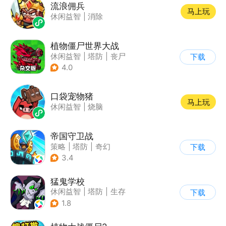
流浪佣兵
马上玩
休闲益智
|
消除
植物僵尸世界大战
休闲益智
|
塔防
|
丧尸
下载
|
卡通
4.0
口袋宠物猪
马上玩
休闲益智
|
烧脑
帝国守卫战
策略
|
塔防
|
奇幻
下载
|
卡通
3.4
猛鬼学校
休闲益智
|
塔防
|
生存
下载
|
暗黑
1.8