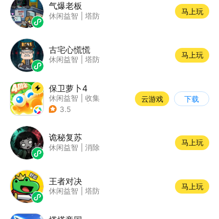
气爆老板
马上玩
休闲益智
|
塔防
古宅心慌慌
马上玩
休闲益智
|
塔防
保卫萝卜4
休闲益智
|
收集
云游戏
下载
|
保卫萝卜
|
童年
3.5
诡秘复苏
马上玩
休闲益智
|
消除
王者对决
马上玩
休闲益智
|
塔防