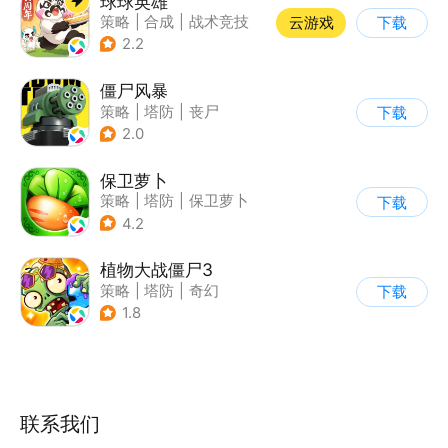
球球英雄
策略
|
合成
|
战术竞技
云游戏
下载
|
创酷
2.2
僵尸风暴
策略
|
塔防
|
丧尸
下载
|
卡通
2.0
保卫萝卜
策略
|
塔防
|
保卫萝卜
下载
|
卡通
4.2
植物大战僵尸3
策略
|
塔防
|
奇幻
下载
|
开放世界
1.8
联系我们