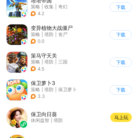
塔塔帝国
策略
|
收集
|
奇幻
下载
|
卡通
4.2
变异植物大战僵尸
策略
|
塔防
|
丧尸
下载
|
卡通
0.0
策马守天关
策略
|
塔防
|
三国
下载
|
写实
4.5
保卫萝卜3
策略
|
塔防
|
保卫萝卜
下载
|
卡通
3.3
保卫向日葵
马上玩
休闲益智
|
塔防