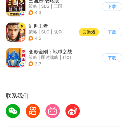
三国志·战略版
策略
|
SLG
|
三国
下载
|
三国志
4.3
乱世王者
策略
|
SLG
|
战争
云游戏
下载
|
中国风
4.5
变形金刚：地球之战
策略
|
即时战略
|
科幻
下载
|
变形金刚
3.7
联系我们