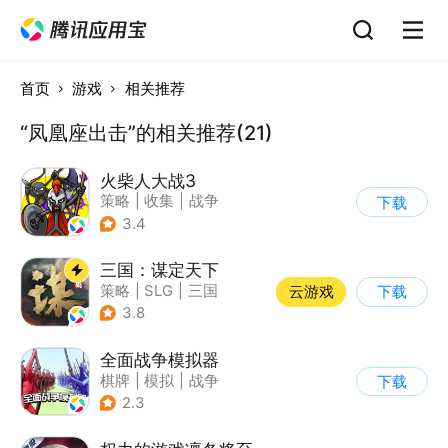
首页
游戏
相关推荐
“凤凰座出击”的相关推荐(21)
火柴人大战3
策略
|
收集
|
战争
下载
|
火柴人
3.4
三国：谋定天下
策略
|
SLG
|
三国
云游戏
下载
|
中国风
3.8
全面战争模拟器
棋牌
|
模拟
|
战争
下载
|
像素风
2.3