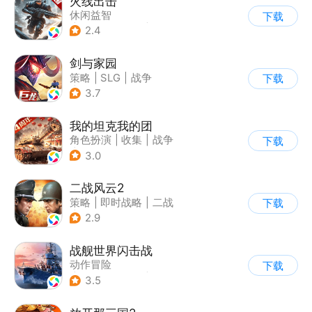
火线出击
休闲益智
下载
|
第三人称射击
|
丧尸
2.4
|
卡通
剑与家园
策略
|
SLG
|
战争
下载
|
欧美风
3.7
我的坦克我的团
角色扮演
|
收集
|
战争
下载
|
战术竞技
3.0
二战风云2
策略
|
即时战略
|
二战
下载
|
写实
2.9
战舰世界闪击战
动作冒险
下载
|
第三人称射击
|
战争
3.5
|
战舰世界