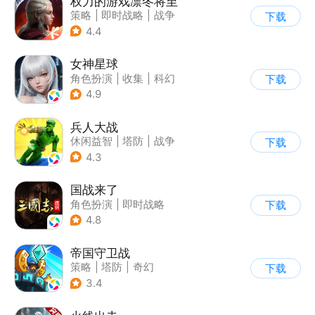
权力的游戏凛冬将至
策略
|
即时战略
|
战争
下载
|
权利的游戏
4.4
女神星球
角色扮演
|
收集
|
科幻
下载
|
捏脸
4.9
兵人大战
休闲益智
|
塔防
|
战争
下载
|
文字游戏
4.3
国战来了
角色扮演
|
即时战略
下载
|
三国
|
Q版
4.8
帝国守卫战
策略
|
塔防
|
奇幻
下载
|
卡通
3.4