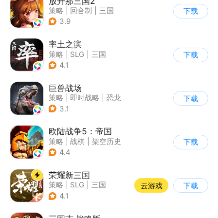
放开那三国2
策略
|
回合制
|
三国
下载
|
Q版
3.9
率土之滨
策略
|
SLG
|
三国
下载
|
中国风
4.1
巨兽战场
策略
|
即时战略
|
恐龙
下载
|
卡牌
3.1
欧陆战争5：帝国
策略
|
战棋
|
架空历史
下载
|
欧陆战争
4.4
荣耀新三国
策略
|
SLG
|
三国
云游戏
下载
|
中国风
4.1