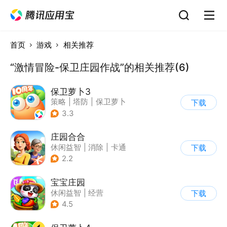
首页
游戏
相关推荐
“激情冒险-保卫庄园作战”的相关推荐(6)
保卫萝卜3
策略
|
塔防
|
保卫萝卜
下载
|
卡通
3.3
庄园合合
休闲益智
|
消除
|
卡通
下载
|
腾讯
2.2
宝宝庄园
休闲益智
|
经营
下载
|
田园生活
|
宝宝巴士
4.5