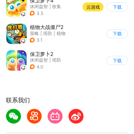
保卫萝卜4
休闲益智
|
收集
云游戏
下载
|
保卫萝卜
|
童年
3.5
植物大战僵尸2
策略
|
塔防
|
植物
下载
|
植物大战僵尸
3.1
保卫萝卜2
休闲益智
|
塔防
下载
|
保卫萝卜
|
飞鱼
4.0
联系我们