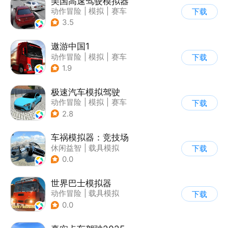
美国高速驾驶模拟器
动作冒险
|
模拟
|
赛车
下载
|
写实
3.5
遨游中国1
动作冒险
|
模拟
|
赛车
下载
|
写实
1.9
极速汽车模拟驾驶
动作冒险
|
模拟
|
赛车
下载
|
漂移
2.8
车祸模拟器：竞技场
休闲益智
|
载具模拟
下载
|
赛车
|
脑洞
0.0
世界巴士模拟器
动作冒险
|
载具模拟
下载
|
汽车
|
写实
0.0