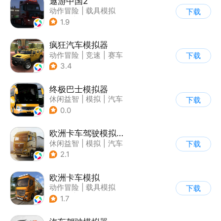
遨游中国2
动作冒险
|
载具模拟
下载
|
汽车
|
写实
1.9
疯狂汽车模拟器
动作冒险
|
竞速
|
赛车
下载
|
开放世界
3.4
终极巴士模拟器
休闲益智
|
模拟
|
汽车
下载
|
写实
0.0
欧洲卡车驾驶模拟器3
休闲益智
|
模拟
|
汽车
下载
|
写实
2.1
欧洲卡车模拟
动作冒险
|
载具模拟
下载
|
汽车
|
写实
1.7