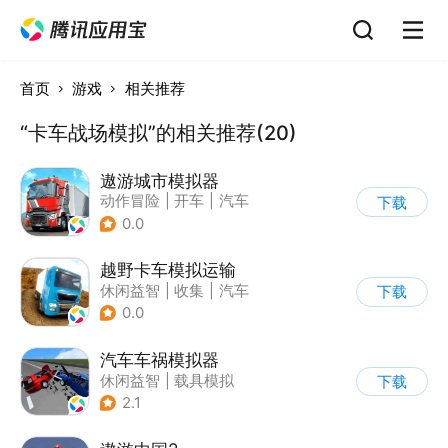
首页
游戏
相关推荐
“卡车战场模拟”的相关推荐(20)
遨游城市模拟器
动作冒险
|
开车
|
汽车
下载
|
载具模拟
0.0
越野卡车模拟运输
休闲益智
|
收集
|
汽车
下载
|
写实
0.0
汽车车祸模拟器
休闲益智
|
载具模拟
下载
|
赛车
|
脑洞
2.1