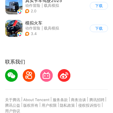
真实卡车驾驶2025
动作冒险
|
载具模拟
下载
|
汽车
|
写实
2.0
模拟火车
动作冒险
|
载具模拟
下载
|
写实
3.4
联系我们
|
|
|
|
|
关于腾讯
About Tencent
服务条款
商务洽谈
腾讯招聘
|
|
|
|
|
腾讯公益
版权所有
用户权限
隐私政策
侵权投诉指引
用户协议