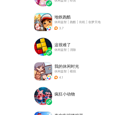
休闲益智
|
经营
地铁跑酷
休闲益智
|
跑酷
|
街机
|
创梦天地
3.7
这很难了
休闲益智
|
消除
我的休闲时光
休闲益智
|
模拟
4.1
疯狂小动物