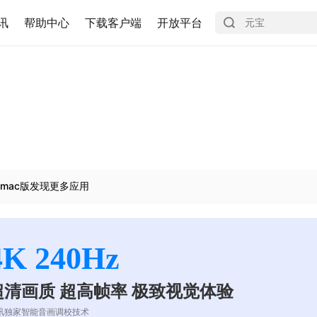
讯
帮助中心
下载客户端
开放平台
mac版发现更多应用
4K 240Hz
超清画质 超高帧率 极致视觉体验
讯独家智能音画调校技术