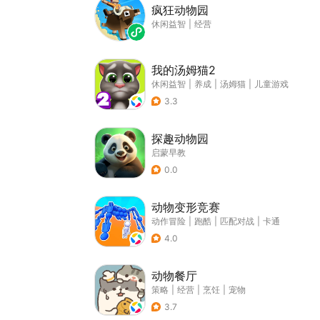
疯狂动物园
休闲益智
|
经营
我的汤姆猫2
休闲益智
|
养成
|
汤姆猫
|
儿童游戏
3.3
探趣动物园
启蒙早教
0.0
动物变形竞赛
动作冒险
|
跑酷
|
匹配对战
|
卡通
4.0
动物餐厅
策略
|
经营
|
烹饪
|
宠物
3.7