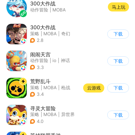
300大作战
马上玩
动作冒险
|
MOBA
300大作战
策略
|
MOBA
|
奇幻
下载
|
5v5
2.8
闹闹天宫
动作冒险
|
io
|
神话
下载
|
中国风
3.3
荒野乱斗
策略
|
MOBA
|
枪战
云游戏
下载
|
3v3
3.4
寻灵大冒险
策略
|
MOBA
|
异世界
下载
|
寻灵大冒险
4.0