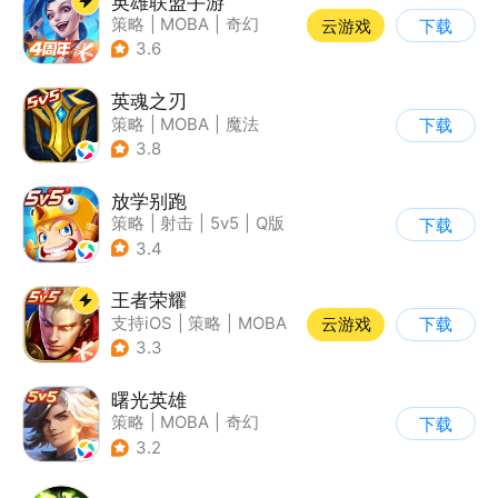
英雄联盟手游
策略
|
MOBA
|
奇幻
云游戏
下载
|
英雄联盟
3.6
英魂之刃
策略
|
MOBA
|
魔法
下载
|
英魂之刃
3.8
放学别跑
策略
|
射击
|
5v5
|
Q版
下载
3.4
王者荣耀
支持iOS
|
策略
|
MOBA
云游戏
下载
|
奇幻
3.3
曙光英雄
策略
|
MOBA
|
奇幻
下载
|
5v5
3.2