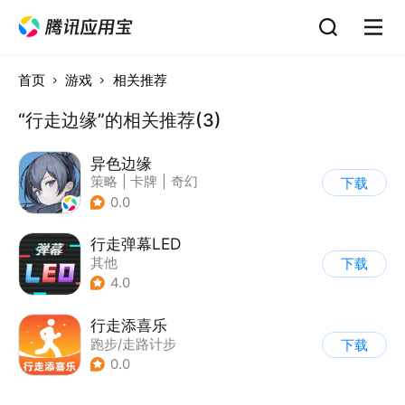
首页
游戏
相关推荐
“行走边缘”的相关推荐(3)
异色边缘
策略
|
卡牌
|
奇幻
下载
|
剧情
0.0
行走弹幕LED
其他
下载
4.0
行走添喜乐
跑步/走路计步
下载
0.0