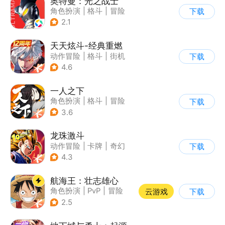
奥特曼：光之战士
角色扮演
|
格斗
|
冒险
下载
|
童年
2.1
天天炫斗-经典重燃
动作冒险
|
格斗
|
街机
下载
|
动漫
4.6
一人之下
角色扮演
|
格斗
|
冒险
下载
|
一人之下
3.6
龙珠激斗
动作冒险
|
卡牌
|
奇幻
下载
|
龙珠
4.3
航海王：壮志雄心
角色扮演
|
PvP
|
冒险
云游戏
下载
|
航海
2.5