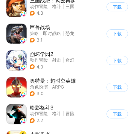
三国战纪：风云再起
动作冒险
|
格斗
|
三国
下载
|
横版过关
4.3
巨兽战场
策略
|
即时战略
|
恐龙
下载
|
卡牌
3.1
崩坏学园2
动作冒险
|
射击
|
奇幻
下载
|
崩坏
4.0
奥特曼：超时空英雄
角色扮演
|
ARPG
下载
|
奇幻
|
奥特曼
3.0
暗影格斗3
动作冒险
|
格斗
|
冒险
下载
|
暗夜格斗
2.2