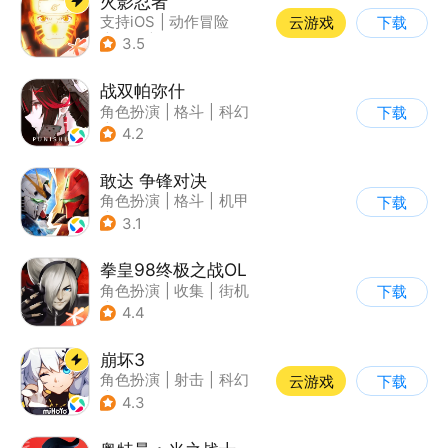
火影忍者
支持iOS
|
动作冒险
云游戏
下载
|
格斗
|
动漫改编
3.5
战双帕弥什
角色扮演
|
格斗
|
科幻
下载
|
美少女
4.2
敢达 争锋对决
角色扮演
|
格斗
|
机甲
下载
|
敢达
3.1
拳皇98终极之战OL
角色扮演
|
收集
|
街机
下载
|
拳皇
4.4
崩坏3
角色扮演
|
射击
|
科幻
云游戏
下载
|
崩坏
4.3