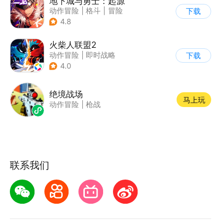
地下城与勇士：起源
动作冒险
|
格斗
|
冒险
下载
|
地下城与勇士
4.8
火柴人联盟2
动作冒险
|
即时战略
下载
|
冒险
|
横版过关
4.0
绝境战场
马上玩
动作冒险
|
枪战
联系我们