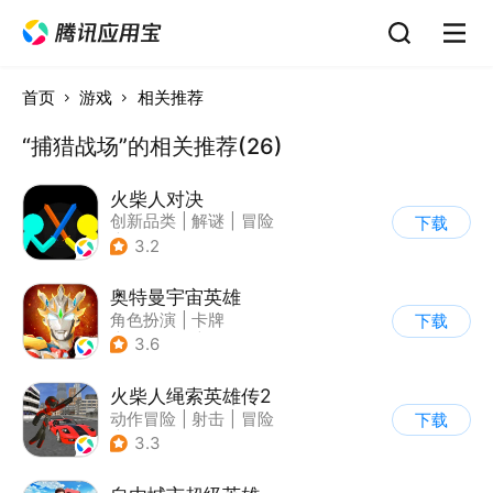
首页
游戏
相关推荐
“捕猎战场”的相关推荐(26)
火柴人对决
创新品类
|
解谜
|
冒险
下载
|
挑战破纪录
3.2
奥特曼宇宙英雄
角色扮演
|
卡牌
下载
|
影视改编
|
奥特曼
3.6
火柴人绳索英雄传2
动作冒险
|
射击
|
冒险
下载
|
开放世界
3.3