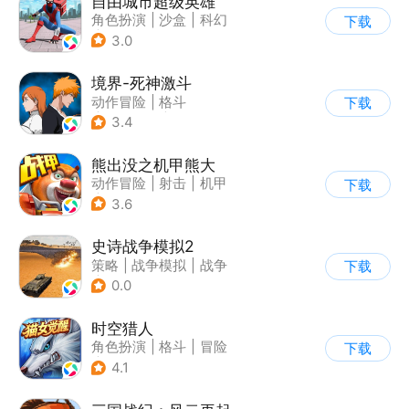
自由城市超级英雄
角色扮演
|
沙盒
|
科幻
下载
|
开放世界
3.0
境界-死神激斗
动作冒险
|
格斗
下载
|
动漫改编
|
死神
3.4
熊出没之机甲熊大
动作冒险
|
射击
|
机甲
下载
|
熊出没
3.6
史诗战争模拟2
策略
|
战争模拟
|
战争
下载
|
卡通
0.0
时空猎人
角色扮演
|
格斗
|
冒险
下载
|
时空猎人
4.1