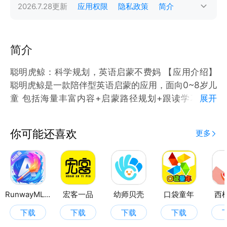
2026.7.28
更新
应用权限
隐私政策
简介
简介
聪明虎鲸：科学规划，英语启蒙不费妈 【应用介绍】
聪明虎鲸是一款陪伴型英语启蒙的应用，面向0~8岁儿
童 包括海量丰富内容+启蒙路径规划+跟读学习工具
展开
【产品亮点】 √省教材： 2000+英语儿歌+英语动画
+中英文分级绘本+高频单词+场景句式+音标拼读，外
你可能还喜欢
更多
研社正规版权内容 √ 省眼睛： 支持息屏熏听，省下熏
听机，随时随地磨耳朵 √ 省外教： 跟读纠音测评，不
怕口音带偏小孩 √ 省爸妈：每日陪伴+防沉迷，分龄规
划体系，根据孩子水平个性化定制聪明宝宝都看爱的诗
歌儿歌短视频启蒙平台 【其他信息】 开发者：上海聪
RunwayML绘画
宏客一品
幼师贝壳
口袋童年
西
明虎鲸教育科技有限公司
下载
下载
下载
下载
更新时间：2026.7.27 版本：1.1.6