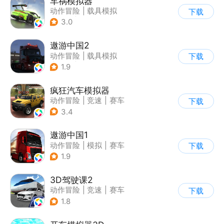
车祸模拟器
动作冒险
|
载具模拟
下载
|
汽车
|
写实
3.0
遨游中国2
动作冒险
|
载具模拟
下载
|
汽车
|
写实
1.9
疯狂汽车模拟器
动作冒险
|
竞速
|
赛车
下载
|
开放世界
3.4
遨游中国1
动作冒险
|
模拟
|
赛车
下载
|
写实
1.9
3D驾驶课2
动作冒险
|
竞速
|
赛车
下载
|
写实
1.8