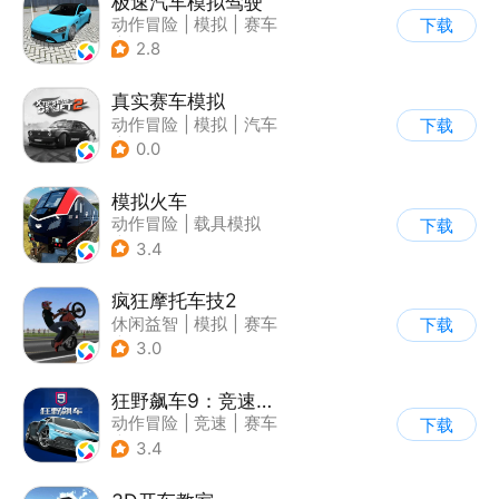
极速汽车模拟驾驶
动作冒险
|
模拟
|
赛车
下载
|
漂移
2.8
真实赛车模拟
动作冒险
|
模拟
|
汽车
下载
|
漂移
0.0
模拟火车
动作冒险
|
载具模拟
下载
|
写实
3.4
疯狂摩托车技2
休闲益智
|
模拟
|
赛车
下载
|
写实
3.0
狂野飙车9：竞速传奇
动作冒险
|
竞速
|
赛车
下载
|
狂野飙车
3.4