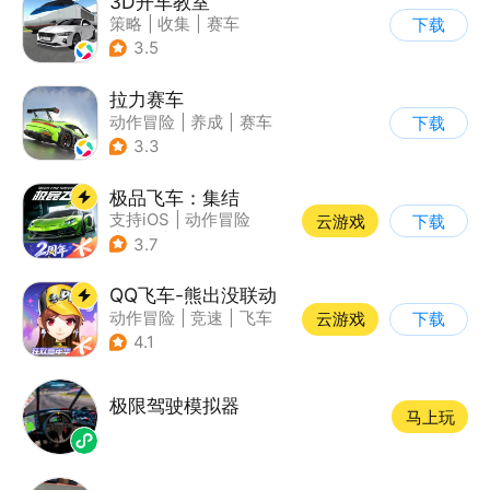
3D开车教室
策略
|
收集
|
赛车
下载
|
写实
3.5
拉力赛车
动作冒险
|
养成
|
赛车
下载
|
漂移
3.3
极品飞车：集结
支持iOS
|
动作冒险
云游戏
下载
|
竞速
|
赛车
3.7
QQ飞车-熊出没联动
动作冒险
|
竞速
|
飞车
云游戏
下载
|
漂移
4.1
极限驾驶模拟器
马上玩