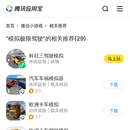
首页
微信小游戏
相关推荐
“模拟极限驾驶”的相关推荐(29)
科目三驾驶模拟
马上玩
休闲益智
|
烧脑
汽车车祸模拟器
休闲益智
|
载具模拟
下载
|
赛车
|
脑洞
2.1
欧洲卡车模拟
动作冒险
|
载具模拟
下载
|
汽车
|
写实
1.7