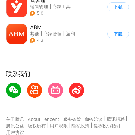
营客通
销售管理
|
商家工具
下载
5.0
ABM
其他
|
商家管理
|
返利
下载
|
海淘
4.3
联系我们
|
|
|
|
|
关于腾讯
About Tencent
服务条款
商务洽谈
腾讯招聘
|
|
|
|
|
腾讯公益
版权所有
用户权限
隐私政策
侵权投诉指引
用户协议