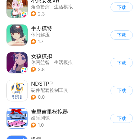
小忍女友VR
角色扮演
|
生活模拟
下载
|
恋爱
|
二次元
2.3
手办模特
休闲解压
下载
1.7
女孩模拟
休闲益智
|
生活模拟
下载
|
校园
|
卡通
2.8
NDSTPP
硬件配套控制工具
下载
0.0
吉里吉里模拟器
娱乐测试
下载
1.0