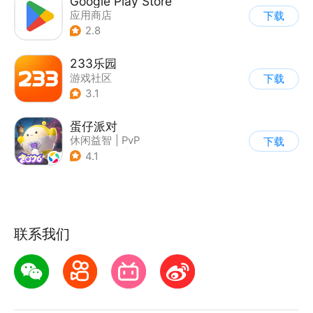
Google Play Store
应用商店
下载
2.8
233乐园
游戏社区
下载
3.1
蛋仔派对
休闲益智
|
PvP
下载
|
派对游戏
|
卡通
4.1
联系我们