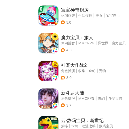
宝宝神奇厨房
休闲益智
|
生活模拟
|
美食
|
宝宝巴士
5.0
魔力宝贝：旅人
休闲益智
|
MMORPG
|
异世界
|
魔力宝贝
4.3
神宠大作战2
角色扮演
|
收集
|
奇幻
|
宠物
3.0
新斗罗大陆
角色扮演
|
MMORPG
|
奇幻
|
斗罗大陆
3.7
云·数码宝贝：新世纪
策略
|
卡牌
|
动漫改编
|
数码宝贝