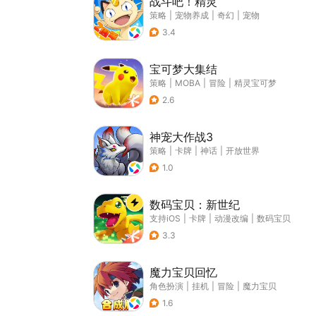
战斗吧！精灵
策略
|
宠物养成
|
奇幻
|
宠物
3.4
宝可梦大集结
策略
|
MOBA
|
冒险
|
精灵宝可梦
2.6
神宠大作战3
策略
|
卡牌
|
神话
|
开放世界
1.0
数码宝贝：新世纪
支持iOS
|
卡牌
|
动漫改编
|
数码宝贝
3.3
魔力宝贝回忆
角色扮演
|
挂机
|
冒险
|
魔力宝贝
1.6