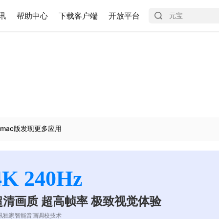
讯
帮助中心
下载客户端
开放平台
mac版发现更多应用
4K 240Hz
超清画质 超高帧率 极致视觉体验
讯独家智能音画调校技术