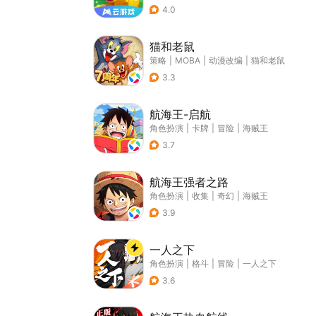
4.0
猫和老鼠
策略
|
MOBA
|
动漫改编
|
猫和老鼠
3.3
航海王-启航
角色扮演
|
卡牌
|
冒险
|
海贼王
3.7
航海王强者之路
角色扮演
|
收集
|
奇幻
|
海贼王
3.9
一人之下
角色扮演
|
格斗
|
冒险
|
一人之下
3.6