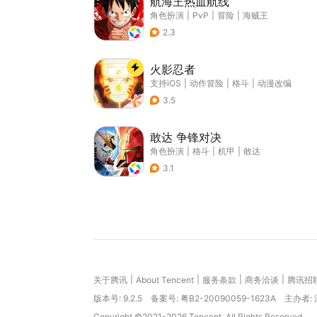
航海王热血航线
角色扮演
|
PvP
|
冒险
|
海贼王
2.3
火影忍者
支持iOS
|
动作冒险
|
格斗
|
动漫改编
3.5
敢达 争锋对决
角色扮演
|
格斗
|
机甲
|
敢达
3.1
|
|
|
|
关于腾讯
About Tencent
服务条款
商务洽谈
腾讯招
版本号:
9.2.5
备案号: 粤B2-20090059-1623A
主办者:
Copyright ©2021-2026 Tencent. All Rights Reserved