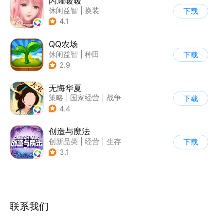
闪耀暖暖
休闲益智
|
换装
下载
|
美少女
|
二次元
4.1
QQ农场
休闲益智
|
种田
下载
|
田园生活
|
卡通
2.9
无悔华夏
策略
|
国家经营
|
战争
下载
|
中国风
4.4
创造与魔法
创新品类
|
经营
|
生存
下载
|
开放世界
3.1
联系我们