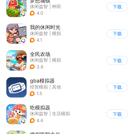
梦想城镇
休闲益智
|
种田
下载
|
田园生活
|
中国风
4.0
我的休闲时光
休闲益智
|
模拟
下载
4.1
全民农场
休闲益智
|
模拟
下载
|
田园生活
|
卡通
3.6
gba模拟器
经营模拟
|
其他
下载
1.5
吃模拟器
休闲益智
|
生活模拟
下载
|
美食
|
卡通
4.4