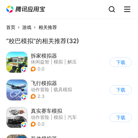
首页
游戏
相关推荐
“校巴模拟”的相关推荐(32)
拆家模拟器
休闲益智
|
模拟
|
解压
下载
|
写实
0.0
飞行模拟器
动作冒险
|
载具模拟
下载
|
飞机
|
写实
2.3
真实赛车模拟
动作冒险
|
模拟
|
汽车
下载
|
漂移
0.0