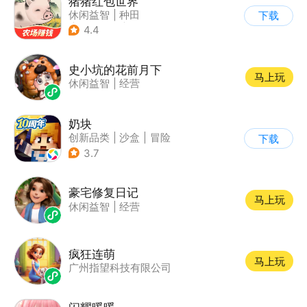
猪猪红包世界
休闲益智
|
种田
下载
|
田园生活
|
积分网赚
4.4
史小坑的花前月下
马上玩
休闲益智
|
经营
奶块
创新品类
|
沙盒
|
冒险
下载
|
开放世界
3.7
豪宅修复日记
马上玩
休闲益智
|
经营
疯狂连萌
马上玩
广州指望科技有限公司