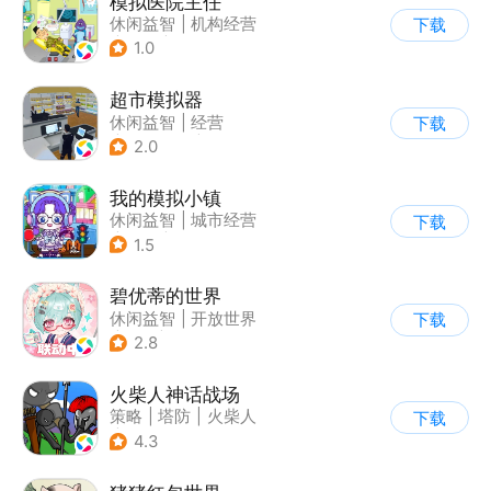
模拟医院主任
休闲益智
|
机构经营
下载
|
医院
|
儿童游戏
1.0
超市模拟器
休闲益智
|
经营
下载
|
文字游戏
|
模拟
2.0
我的模拟小镇
休闲益智
|
城市经营
下载
|
卡通
|
Q版
1.5
碧优蒂的世界
休闲益智
|
开放世界
下载
|
Q版
|
捏脸
2.8
火柴人神话战场
策略
|
塔防
|
火柴人
下载
|
休闲益智
4.3