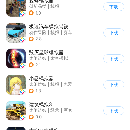
装修模拟器
创新品类
|
模拟
下载
|
女性向
|
写实
1.0
极速汽车模拟驾驶
动作冒险
|
模拟
|
赛车
下载
|
漂移
2.8
毁灭星球模拟器
休闲益智
|
太空模拟
下载
|
太空
2.1
小忍模拟器
休闲益智
|
模拟
|
恋爱
下载
|
女性向
1.3
建筑模拟3
休闲益智
|
经营
|
写实
下载
|
建造模拟
0.0