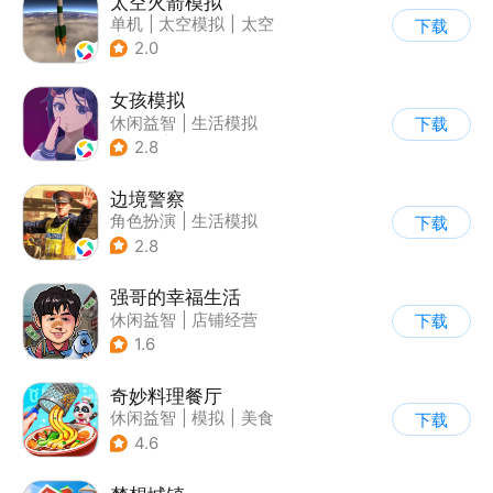
太空火箭模拟
单机
|
太空模拟
|
太空
下载
|
写实
2.0
女孩模拟
休闲益智
|
生活模拟
下载
|
校园
|
卡通
2.8
边境警察
角色扮演
|
生活模拟
下载
|
写实
2.8
强哥的幸福生活
休闲益智
|
店铺经营
下载
|
卡通
|
Q版
1.6
奇妙料理餐厅
休闲益智
|
模拟
|
美食
下载
|
宝宝巴士
4.6