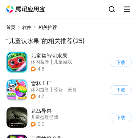
首页
软件
相关推荐
“儿童认水果”的相关推荐(25)
儿童益智切水果
休闲益智
|
儿童游戏
下载
|
卡通
|
单机
4.8
雪糕工厂
休闲益智
|
经营
|
美食
下载
|
宝宝巴士
4.7
龙岛异兽
儿童益智游戏
下载
0.0