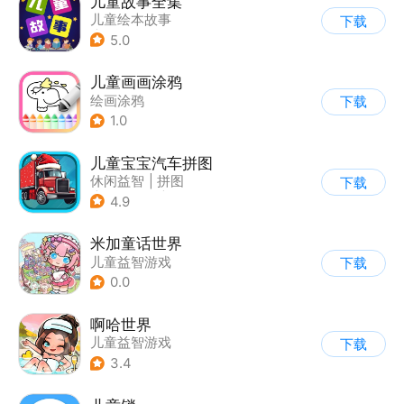
儿童故事全集
儿童绘本故事
下载
|
启蒙早教
5.0
儿童画画涂鸦
绘画涂鸦
下载
1.0
儿童宝宝汽车拼图
休闲益智
|
拼图
下载
|
学习教育
|
儿童游戏
4.9
米加童话世界
儿童益智游戏
下载
0.0
啊哈世界
儿童益智游戏
下载
3.4