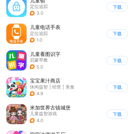
儿童锁
定位追踪
下载
3.0
儿童电话手表
定位追踪
下载
1.0
儿童看图识字
启蒙早教
下载
5.0
宝宝果汁商店
休闲益智
|
经营
|
美食
下载
|
宝宝巴士
4.9
米加世界古镇城堡
儿童益智游戏
下载
4.0