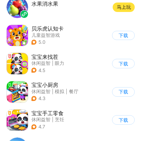
水果消水果
马上玩
贝乐虎认知卡
儿童益智游戏
下载
|
知识问答
5.0
宝宝来找茬
休闲益智
|
眼力
下载
|
宝宝巴士
|
儿童游戏
4.5
宝宝小厨房
休闲益智
|
模拟
|
餐厅
下载
|
宝宝巴士
4.3
宝宝手工零食
休闲益智
|
烹饪
下载
|
宝宝巴士
|
学习教育
4.7