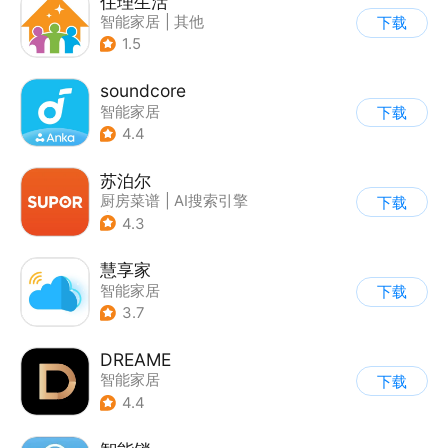
住理生活
智能家居
|
其他
下载
1.5
soundcore
智能家居
下载
4.4
苏泊尔
厨房菜谱
|
AI搜索引擎
下载
|
智能家居
4.3
慧享家
智能家居
下载
3.7
DREAME
智能家居
下载
4.4