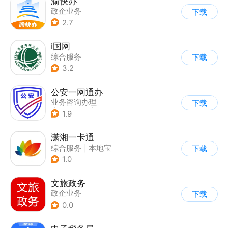
渝快办
政企业务
下载
2.7
i国网
综合服务
下载
3.2
公安一网通办
业务咨询办理
下载
|
政企业务
|
综合服务
1.9
潇湘一卡通
综合服务
|
本地宝
下载
1.0
文旅政务
政企业务
下载
0.0