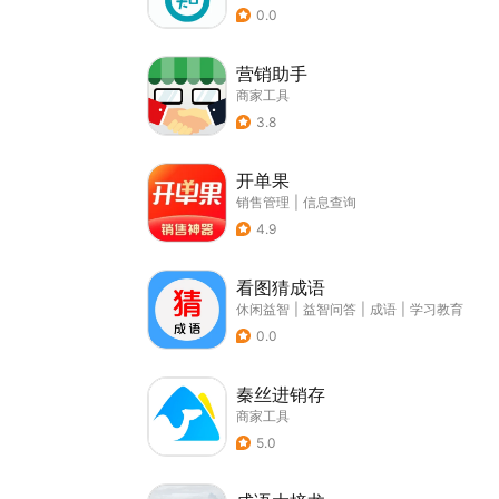
0.0
营销助手
商家工具
3.8
开单果
销售管理
|
信息查询
4.9
看图猜成语
休闲益智
|
益智问答
|
成语
|
学习教育
0.0
秦丝进销存
商家工具
5.0