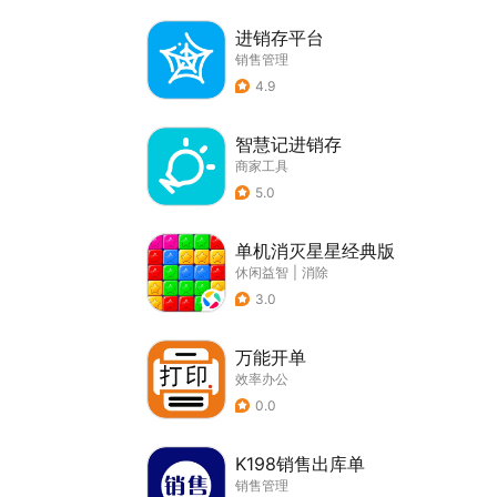
进销存平台
销售管理
4.9
智慧记进销存
商家工具
5.0
单机消灭星星经典版
休闲益智
|
消除
3.0
万能开单
效率办公
0.0
K198销售出库单
销售管理