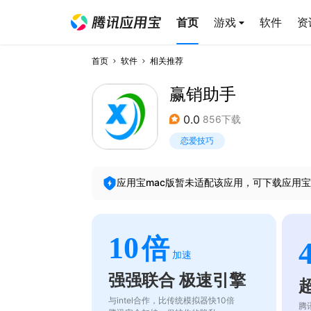
首页
游戏
软件
资
首页
软件
相关推荐
赢销助手
0.0
856下载
恋爱技巧
应用宝mac版暂未适配该应用，可下载应用宝
10
倍
加速
强强联合 极速引擎
与intel合作，比传统模拟器快10倍
腾