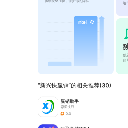
腾讯安全加持，保护你的隐私
给
独
账
“新兴快赢销”的相关推荐(30)
赢销助手
恋爱技巧
0.0