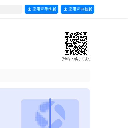
应用宝
手机版
应用宝
电脑版
扫码下载手机版