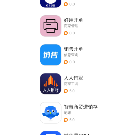
0.0
好用开单
商家管理
0.0
销售开单
信息查询
0.0
人人销冠
商家工具
5.0
智慧商贸进销存
记账
5.0