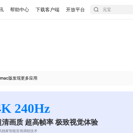
讯
帮助中心
下载客户端
开放平台
mac版发现更多应用
4K 240Hz
超清画质 超高帧率 极致视觉体验
讯独家智能音画调校技术