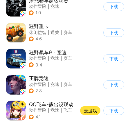
摩托赛车超级联赛
动作冒险
|
竞速
下载
|
摩托车
|
挑战赛
1.0
狂野重卡
休闲益智
|
通关
|
赛车
下载
4.6
狂野飙车9：竞速传奇
动作冒险
|
竞速
|
赛车
下载
|
狂野飙车
3.4
王牌竞速
动作冒险
|
竞速
|
赛车
下载
|
漂移
2.8
QQ飞车-熊出没联动
动作冒险
|
竞速
|
飞车
云游戏
下载
|
漂移
4.1