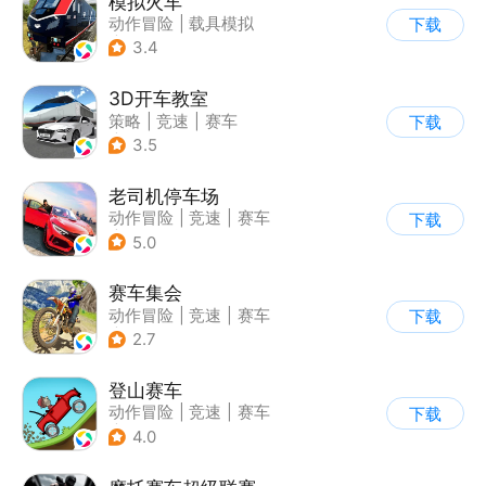
模拟火车
动作冒险
|
载具模拟
下载
|
写实
3.4
3D开车教室
策略
|
竞速
|
赛车
下载
|
写实
3.5
老司机停车场
动作冒险
|
竞速
|
赛车
下载
|
写实
5.0
赛车集会
动作冒险
|
竞速
|
赛车
下载
|
写实
2.7
登山赛车
动作冒险
|
竞速
|
赛车
下载
|
卡通
4.0