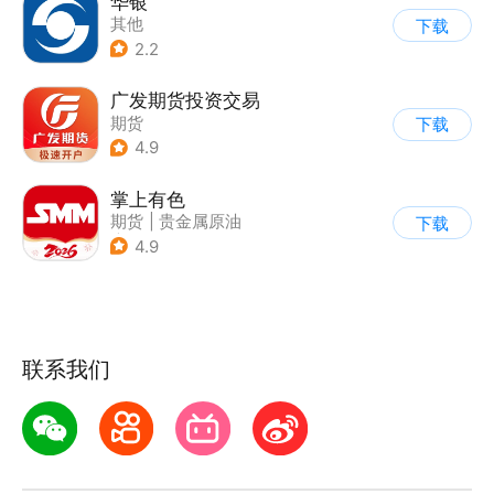
华银
其他
下载
2.2
广发期货投资交易
期货
下载
4.9
掌上有色
期货
|
贵金属原油
下载
|
财经新闻
4.9
联系我们