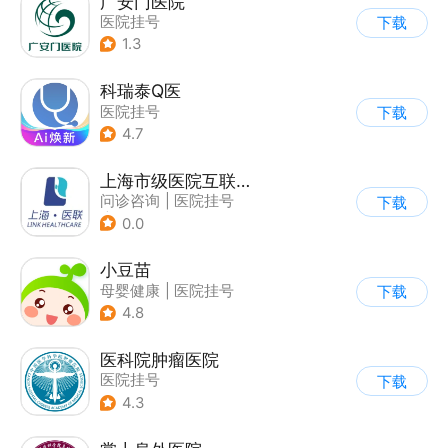
广安门医院
医院挂号
下载
1.3
科瑞泰Q医
医院挂号
下载
4.7
上海市级医院互联网总平台
问诊咨询
|
医院挂号
下载
|
运动社区
0.0
小豆苗
母婴健康
|
医院挂号
下载
4.8
医科院肿瘤医院
医院挂号
下载
4.3