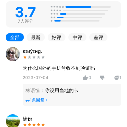
3.7
7人评分
全部
最新
好评
中评
差评
sɪиýɪиg.
为什么国外的手机号收不到验证码
2023-07-04
0
1
林语惊
：
你没用当地的卡
共
1
条回复
缘份