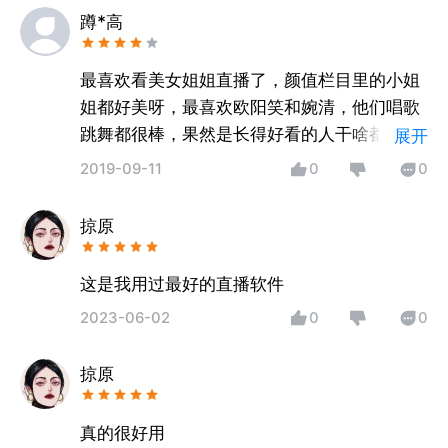
蹲*高
最喜欢看美女姐姐直播了，颜值栏目里的小姐
姐都好美呀，最喜欢欧阳笑和婉清，他们唱歌
跳舞都很棒，果然是长得好看的人干啥都优
展开
秀！不过小姐姐都是手机里的，没有一个是我
2019-09-11
0
0
的，呜呜，好想找一个会直播的女朋友
掠原
这是我用过最好的直播软件
2023-06-02
0
0
掠原
真的很好用