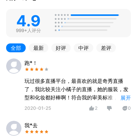
4.9
999+人评分
全部
最新
好评
中评
差评
跑*！
玩过很多直播平台，最喜欢的就是奇秀直播
了，我比较关注小橘子的直播，她的服装，发
型和化妆都好棒啊！符合我的审美标准，我也
展开
会和她互动交流学习，现在我也经常模仿她的
2020-01-25
2
0
穿衣打扮，出门回头率好高呀
我*去