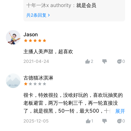
十年一沐x authority
：
就是会员
共
2
条回复
Jason
主播人美声甜，超喜欢
2021-04-24
2
0
古德猫冰淇淋
很卡，特效很拉，没啥好玩的，喜欢玩抽奖的
老板避雷，两万一轮剩三千，再一轮直接没
了，就是很黑，50一转，最大500，十倍的礼
展开
物值，概率0.1
2025-12-05
1
0