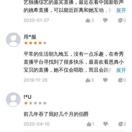
艺独播综艺的嘉宾直播，最近在看中国新歌声
的姚希直播，可以能近距离和她互动，她会分
展开
享很多正能量的信息，希望它越来越好，多请
2020-01-27
3
0
一些明星来直播，传递正能量
用*服
平常的生活朝九晚五，没有一点乐趣，在奇秀
直播平台寻找到了很多快乐，最喜欢看恩典小
宝贝的直播，她不仅会唱歌，而且会跳舞，也
展开
会和大家聊天，感觉很有才，给我枯燥的生活
2019-11-26
3
0
带来很多欢乐~支持她！
!*U
前几年吞了我好几个月的伯爵
2020-04-10
1
2