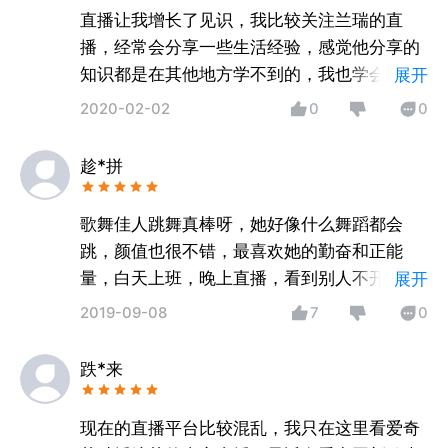
直播让我增长了见识，我比较关注兰瑞的直
播，经常会分享一些生活经验，感觉他分享的
知识都是在其他地方学不到的，我也学会很多
展开
生活小技巧！为什么身边人都不玩直播呢，推
2020-02-02
0
0
荐大家都看看奇秀直播，也许能给你生活带来
快乐呢
趁*拼
歌舞佳人跳舞真棒呀，她好像什么舞蹈都会
跳，颜值也很不错，最喜欢她的勤奋和正能
量，白天上班，晚上直播，看到别人不开心了
展开
会跳一些搞笑的舞蹈逗乐大家，还会帮助大家
2019-09-08
7
0
解决问题，三观真的好正！！！
跌*来
现在的直播平台比较混乱，我只在这里看爱奇