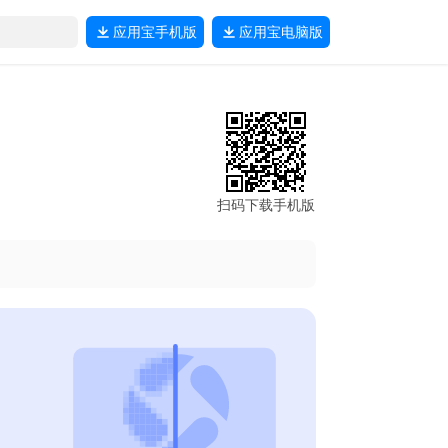
应用宝
手机版
应用宝
电脑版
扫码下载手机版