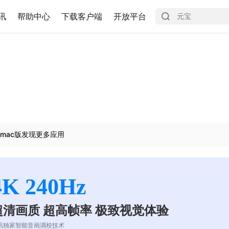
讯
帮助中心
下载客户端
开放平台
mac版发现更多应用
4K 240Hz
超清画质 超高帧率 极致视觉体验
讯独家智能音画调校技术