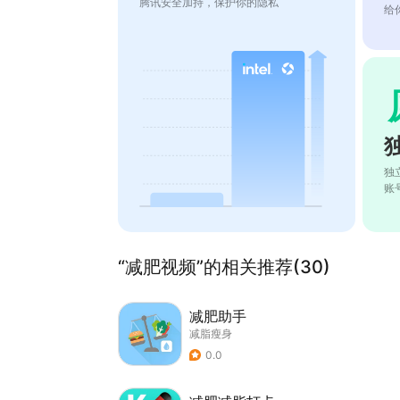
腾讯安全加持，保护你的隐私
给
独
账
“减肥视频”的相关推荐(30)
减肥助手
减脂瘦身
0.0