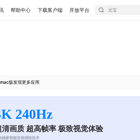
讯
帮助中心
下载客户端
开放平台
mac版发现更多应用
4K 240Hz
超清画质 超高帧率 极致视觉体验
讯独家智能音画调校技术