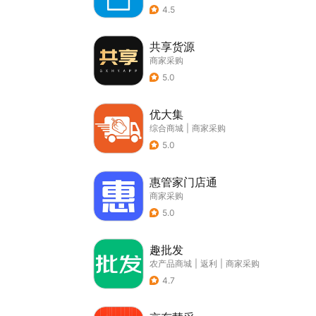
4.5
共享货源
商家采购
5.0
优大集
综合商城
|
商家采购
5.0
惠管家门店通
商家采购
5.0
趣批发
农产品商城
|
返利
|
商家采购
4.7