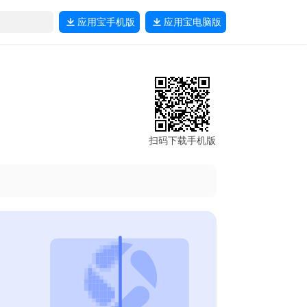
应用宝
手机版
应用宝
电脑版
扫码下载手机版