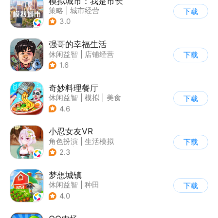
模拟城市：我是市长
策略
|
城市经营
下载
|
模拟城市
|
开放世界
3.0
强哥的幸福生活
休闲益智
|
店铺经营
下载
|
卡通
|
Q版
1.6
奇妙料理餐厅
休闲益智
|
模拟
|
美食
下载
|
宝宝巴士
4.6
小忍女友VR
角色扮演
|
生活模拟
下载
|
恋爱
|
二次元
2.3
梦想城镇
休闲益智
|
种田
下载
|
田园生活
|
中国风
4.0