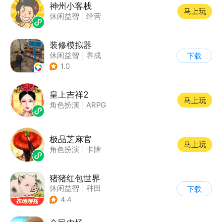
神州小客栈
马上玩
休闲益智
|
经营
装修模拟器
休闲益智
|
养成
下载
|
女性向
|
卡通
1.0
皇上吉祥2
马上玩
角色扮演
|
ARPG
极品芝麻官
马上玩
角色扮演
|
卡牌
猪猪红包世界
休闲益智
|
种田
下载
|
田园生活
|
积分网赚
4.4