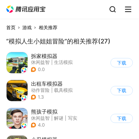
首页
游戏
相关推荐
“模拟人生小姐姐冒险”的相关推荐(27)
拆家模拟器
休闲益智
|
生活模拟
下载
|
解压
|
写实
0.0
出租车模拟器
动作冒险
|
载具模拟
下载
|
汽车
|
写实
1.3
熊孩子模拟
休闲益智
|
解谜
|
写实
下载
4.0