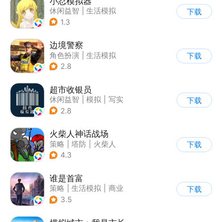
小忍模拟器
休闲益智
|
生活模拟
下载
|
恋爱
|
女性向
1.3
边境警察
角色扮演
|
生活模拟
下载
|
写实
2.8
超市收银员
休闲益智
|
模拟
|
写实
下载
|
店铺经营
2.8
火柴人神话战场
策略
|
塔防
|
火柴人
下载
|
休闲益智
4.3
谁是首富
策略
|
生活模拟
|
商业
下载
|
写实
3.5