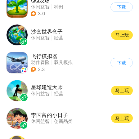
QQ农场
休闲益智
|
种田
下载
|
田园生活
|
卡通
3.0
沙盒世界盒子
马上玩
休闲益智
|
经营
飞行模拟器
动作冒险
|
载具模拟
下载
|
飞机
|
写实
2.3
星球建造大师
马上玩
休闲益智
|
经营
李国富的小日子
马上玩
休闲益智
|
创新品类