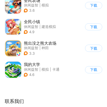
全民农场
休闲益智
|
模拟
下载
|
田园生活
|
卡通
3.6
全民小镇
休闲益智
|
建造模拟
下载
|
卡通
|
腾讯
4.9
熊出没之熊大农场
休闲益智
|
种田
下载
|
田园生活
|
熊出没
3.3
我的大学
休闲益智
|
模拟
|
卡通
下载
|
九游
4.6
联系我们