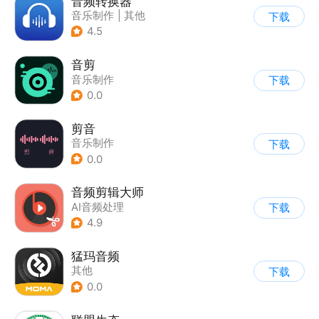
音频转换器
音乐制作
|
其他
下载
4.5
音剪
音乐制作
下载
0.0
剪音
音乐制作
下载
0.0
音频剪辑大师
AI音频处理
下载
|
调音器/节拍器
4.9
猛玛音频
其他
下载
0.0