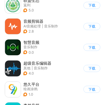
联盟生态
返利
下载
5.0
音频剪辑器
AI音频处理
|
音乐制作
下载
|
其他
2.8
智慧音频
音乐制作
下载
0.0
超级音乐编辑器
其他
|
音乐制作
下载
4.0
悠久平台
绘画涂鸦
下载
1.0