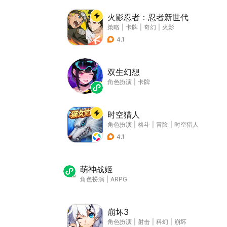
火影忍者：忍者新世代
策略
|
卡牌
|
奇幻
|
火影
4.1
双生幻想
角色扮演
|
卡牌
时空猎人
角色扮演
|
格斗
|
冒险
|
时空猎人
4.1
萌神战姬
角色扮演
|
ARPG
崩坏3
角色扮演
|
射击
|
科幻
|
崩坏