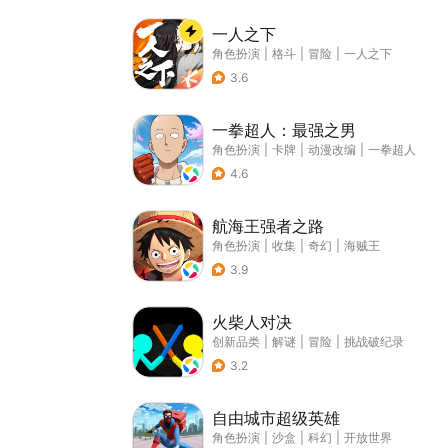
一人之下
角色扮演
|
格斗
|
冒险
|
一人之下
3.6
一拳超人：最强之男
角色扮演
|
卡牌
|
动漫改编
|
一拳超人
4.6
航海王强者之路
角色扮演
|
收集
|
奇幻
|
海贼王
3.9
火柴人对决
创新品类
|
解谜
|
冒险
|
挑战破纪录
3.2
自由城市超级英雄
角色扮演
|
沙盒
|
科幻
|
开放世界