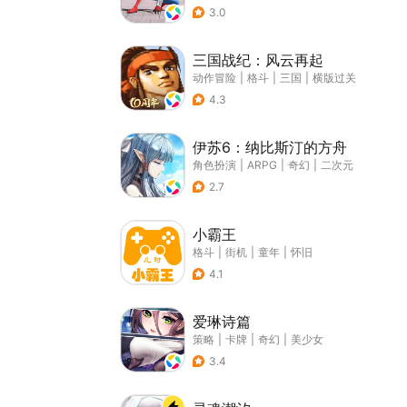
3.0
三国战纪：风云再起
动作冒险
|
格斗
|
三国
|
横版过关
4.3
伊苏6：纳比斯汀的方舟
角色扮演
|
ARPG
|
奇幻
|
二次元
2.7
小霸王
格斗
|
街机
|
童年
|
怀旧
4.1
爱琳诗篇
策略
|
卡牌
|
奇幻
|
美少女
3.4