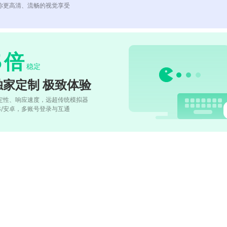
你更高清、流畅的视觉享受
5
倍
稳定
独家定制 极致体验
定性、响应速度，远超传统模拟器
OS/安卓，多账号登录与互通