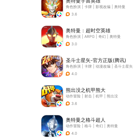
奥特曼宇宙英雄
角色扮演
|
卡牌
|
影视改编
|
奥特曼
3.6
奥特曼：超时空英雄
角色扮演
|
ARPG
|
奇幻
|
奥特曼
3.0
圣斗士星矢-官方正版(腾讯)
角色扮演
|
卡牌
|
动漫改编
|
圣斗士星矢
4.0
熊出没之机甲熊大
动作冒险
|
射击
|
机甲
|
熊出没
3.6
奥特曼之格斗超人
动作冒险
|
格斗
|
奇幻
|
奥特曼
4.0