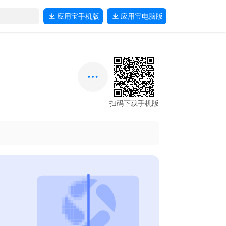
应用宝
手机版
应用宝
电脑版
扫码下载手机版