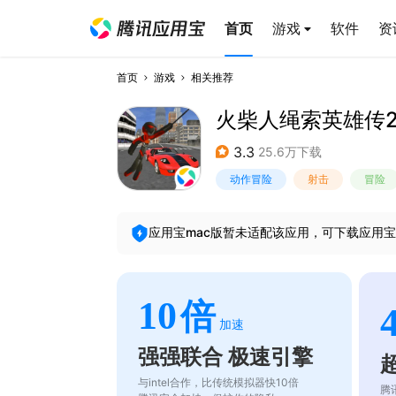
首页
游戏
软件
资
首页
游戏
相关推荐
火柴人绳索英雄传
3.3
25.6万下载
动作冒险
射击
冒险
应用宝mac版暂未适配该应用，可下载应用宝
10
倍
加速
强强联合 极速引擎
与intel合作，比传统模拟器快10倍
腾