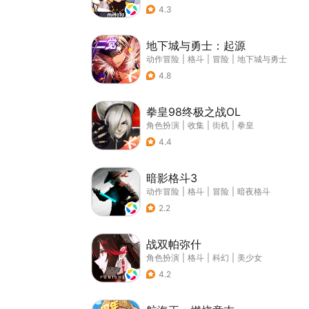
4.3
地下城与勇士：起源
动作冒险
|
格斗
|
冒险
|
地下城与勇士
4.8
拳皇98终极之战OL
角色扮演
|
收集
|
街机
|
拳皇
4.4
暗影格斗3
动作冒险
|
格斗
|
冒险
|
暗夜格斗
2.2
战双帕弥什
角色扮演
|
格斗
|
科幻
|
美少女
4.2