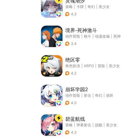
灵魂潮汐
策略
|
卡牌
|
奇幻
|
美少女
4.3
境界-死神激斗
动作冒险
|
格斗
|
动漫改编
|
死神
3.4
绝区零
角色扮演
|
ARPG
|
冒险
|
美少女
4.2
崩坏学园2
动作冒险
|
射击
|
奇幻
|
崩坏
4.0
碧蓝航线
策略
|
弹幕射击
|
战舰
|
美少女
4.3