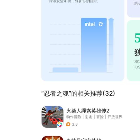
腾讯安全加持，保护你的隐私
给
稳
i
“忍者之魂”的相关推荐(32)
火柴人绳索英雄传2
动作冒险
|
射击
|
冒险
|
开放世界
3.3