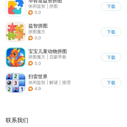
华容道益智拼图
休闲益智
|
拼图
下载
0.0
益智拼图
拼图魔方
下载
|
儿童益智游戏
0.0
宝宝儿童动物拼图
拼图魔方
|
启蒙早教
下载
5.0
扫雷世界
休闲益智
|
解谜
|
推理
下载
|
单机
4.9
联系我们