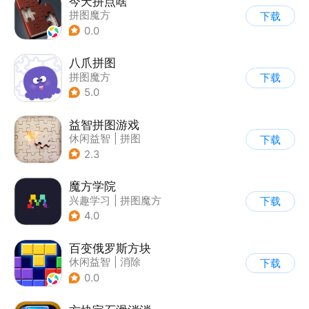
今天拼点啥
拼图魔方
下载
0.0
八爪拼图
拼图魔方
下载
5.0
益智拼图游戏
休闲益智
|
拼图
下载
2.3
魔方学院
兴趣学习
|
拼图魔方
下载
4.0
百变俄罗斯方块
休闲益智
|
消除
下载
|
俄罗斯方块
0.0