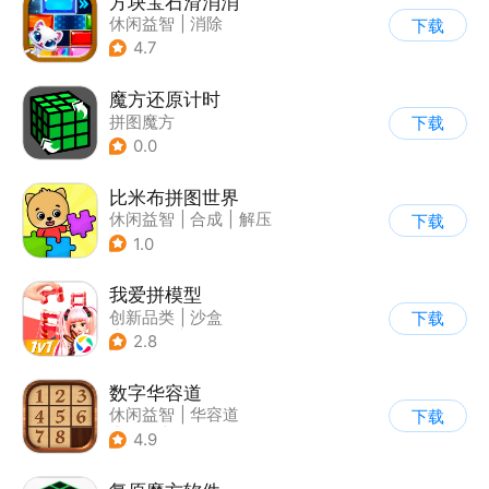
方块宝石滑消消
休闲益智
|
消除
下载
4.7
魔方还原计时
拼图魔方
下载
0.0
比米布拼图世界
休闲益智
|
合成
|
解压
下载
|
学习教育
1.0
我爱拼模型
创新品类
|
沙盒
下载
|
像素风
|
休闲益智
2.8
数字华容道
休闲益智
|
华容道
下载
|
烧脑
|
多比特
4.9