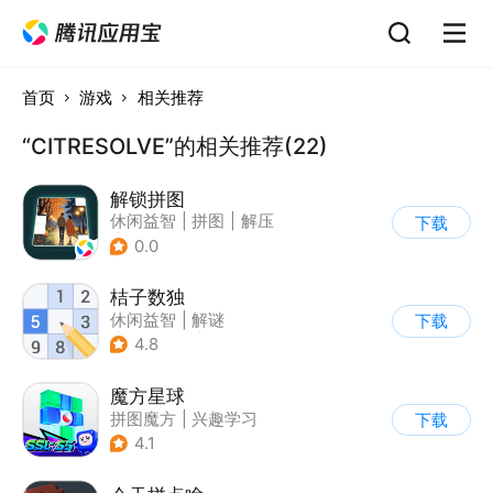
首页
游戏
相关推荐
“CITRESOLVE”的相关推荐(22)
解锁拼图
休闲益智
|
拼图
|
解压
下载
|
清新
0.0
桔子数独
休闲益智
|
解谜
下载
|
学习教育
|
数独
4.8
魔方星球
拼图魔方
|
兴趣学习
下载
4.1