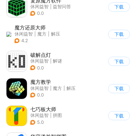
复原魔方软件
休闲益智
|
益智问答
下载
|
学习教育
|
清新
0.0
魔方还原大师
休闲益智
|
魔方
|
解压
下载
|
脑洞
4.2
破解点灯
休闲益智
|
解谜
下载
0.0
魔方教学
休闲益智
|
魔方
|
解压
下载
|
学习教育
0.0
七巧板大师
休闲益智
|
拼图
下载
5.0