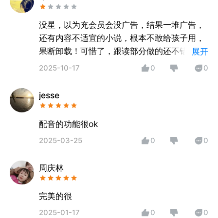
没星，以为充会员会没广告，结果一堆广告，
还有内容不适宜的小说，根本不敢给孩子用，
果断卸载！可惜了，跟读部分做的还不错，非
展开
要这么自抛自弃么
2025-10-17
0
0
jesse
配音的功能很ok
2025-03-25
0
0
周庆林
完美的很
2025-01-17
0
0