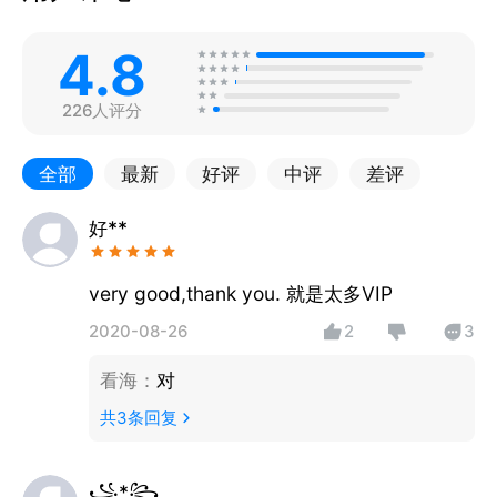
4.8
226人评分
全部
最新
好评
中评
差评
好**
very good,thank you. 就是太多VIP
2020-08-26
2
3
看海
：
对
共
3
条回复
꧁*꧂