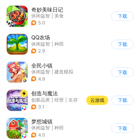
奇妙美味日记
休闲益智
|
美食
下载
|
宝宝巴士
|
学习教育
5.0
QQ农场
休闲益智
|
种田
下载
|
田园生活
|
卡通
2.9
全民小镇
休闲益智
|
建造模拟
下载
|
卡通
|
腾讯
4.9
创造与魔法
创新品类
|
经营
|
生存
云游戏
下载
|
开放世界
3.1
梦想城镇
休闲益智
|
种田
下载
|
田园生活
|
中国风
4.0