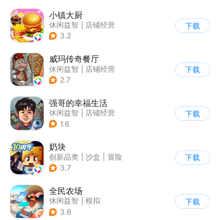
小镇大厨
休闲益智
|
店铺经营
下载
|
美食
|
卡通
3.2
威玛传奇餐厅
休闲益智
|
店铺经营
下载
|
美食
|
卡通
2.7
强哥的幸福生活
休闲益智
|
店铺经营
下载
|
卡通
|
Q版
1.6
奶块
创新品类
|
沙盒
|
冒险
下载
|
开放世界
3.7
全民农场
休闲益智
|
模拟
下载
|
田园生活
|
卡通
3.6