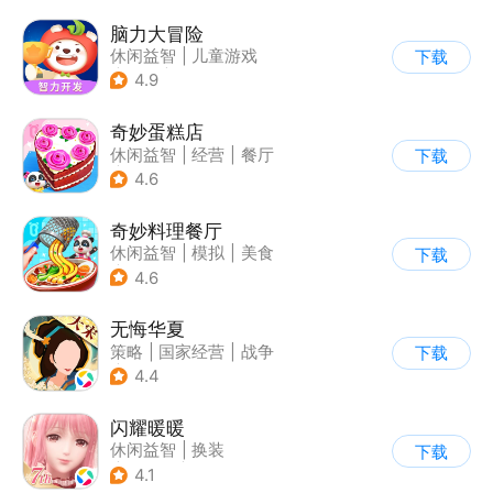
脑力大冒险
休闲益智
|
儿童游戏
下载
|
卡通
|
学习教育
4.9
奇妙蛋糕店
休闲益智
|
经营
|
餐厅
下载
|
宝宝巴士
4.6
奇妙料理餐厅
休闲益智
|
模拟
|
美食
下载
|
宝宝巴士
4.6
无悔华夏
策略
|
国家经营
|
战争
下载
|
中国风
4.4
闪耀暖暖
休闲益智
|
换装
下载
|
美少女
|
二次元
4.1