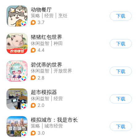
动物餐厅
策略
|
经营
|
烹饪
下载
|
宠物
3.7
猪猪红包世界
休闲益智
|
种田
下载
|
田园生活
|
积分网赚
4.4
碧优蒂的世界
休闲益智
|
开放世界
下载
|
Q版
|
捏脸
2.8
超市模拟器
休闲益智
|
经营
下载
|
文字游戏
|
模拟
2.0
模拟城市：我是市长
策略
|
城市经营
下载
|
模拟城市
|
开放世界
3.0