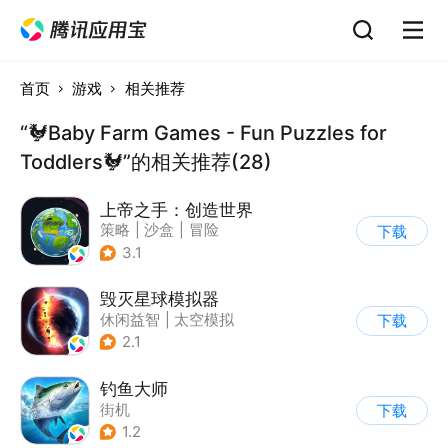
首页
游戏
相关推荐
“🐓Baby Farm Games - Fun Puzzles for
Toddlers🐓”的相关推荐(28)
上帝之手：创造世界
策略
|
沙盒
|
冒险
下载
|
卡通
3.1
毁灭星球模拟器
休闲益智
|
太空模拟
下载
|
太空
2.1
钓鱼大师
街机
下载
1.2