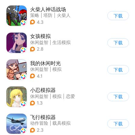
火柴人神话战场
策略
|
塔防
|
火柴人
下载
|
休闲益智
4.3
女孩模拟
休闲益智
|
生活模拟
下载
|
校园
|
卡通
2.8
我的休闲时光
休闲益智
|
模拟
下载
4.1
小忍模拟器
休闲益智
|
模拟
|
恋爱
下载
|
女性向
1.3
飞行模拟器
动作冒险
|
载具模拟
下载
|
飞机
|
写实
2.3