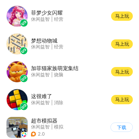
菲梦少女闪耀
马上玩
休闲益智
|
经营
梦想动物城
马上玩
休闲益智
|
经营
加菲猫家族萌宠集结
马上玩
休闲益智
|
烧脑
这很难了
马上玩
休闲益智
|
消除
超市模拟器
休闲益智
|
模拟
下载
|
文字游戏
|
经营
2.0