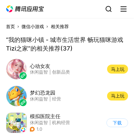
首页
微信小游戏
相关推荐
“我的猫咪小镇 - 城市生活世界 畅玩猫咪游戏
Tizi之家”的相关推荐(37)
心动女友
马上玩
休闲益智
|
创新品类
梦幻恐龙园
马上玩
休闲益智
|
经营
模拟医院主任
休闲益智
|
机构经营
下载
|
医院
|
儿童游戏
1.0