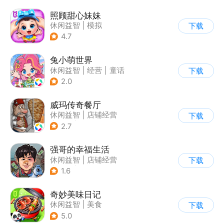
照顾甜心妹妹
休闲益智
|
模拟
下载
|
宝宝巴士
|
儿童游戏
4.7
兔小萌世界
休闲益智
|
经营
|
童话
下载
|
捏脸
2.0
威玛传奇餐厅
休闲益智
|
店铺经营
下载
|
美食
|
卡通
2.7
强哥的幸福生活
休闲益智
|
店铺经营
下载
|
卡通
|
Q版
1.6
奇妙美味日记
休闲益智
|
美食
下载
|
宝宝巴士
|
学习教育
5.0