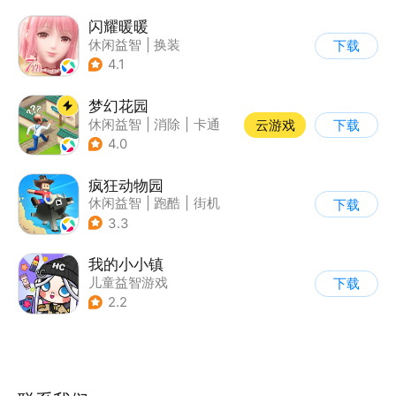
闪耀暖暖
休闲益智
|
换装
下载
|
女性向
|
二次元
4.1
梦幻花园
休闲益智
|
消除
|
卡通
云游戏
下载
|
创梦天地
4.0
疯狂动物园
休闲益智
|
跑酷
|
街机
下载
|
像素风
3.3
我的小小镇
儿童益智游戏
下载
2.2