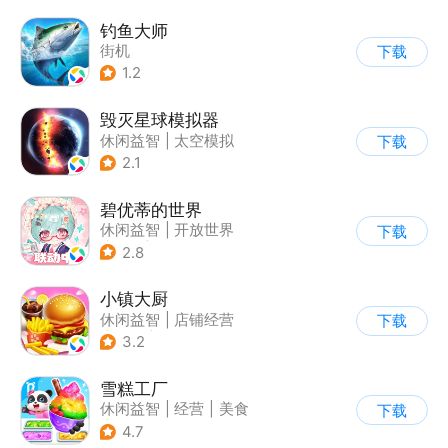
钓鱼大师
街机
下载
1.2
毁灭星球模拟器
休闲益智
|
太空模拟
下载
|
太空
2.1
碧优蒂的世界
休闲益智
|
开放世界
下载
|
Q版
|
捏脸
2.8
小镇大厨
休闲益智
|
店铺经营
下载
|
美食
|
卡通
3.2
雪糕工厂
休闲益智
|
经营
|
美食
下载
|
宝宝巴士
4.7