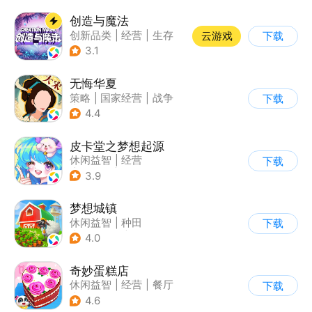
创造与魔法
创新品类
|
经营
|
生存
云游戏
下载
|
开放世界
3.1
无悔华夏
策略
|
国家经营
|
战争
下载
|
中国风
4.4
皮卡堂之梦想起源
休闲益智
|
经营
下载
|
像素风
|
雷霆
3.9
梦想城镇
休闲益智
|
种田
下载
|
田园生活
|
中国风
4.0
奇妙蛋糕店
休闲益智
|
经营
|
餐厅
下载
|
宝宝巴士
4.6