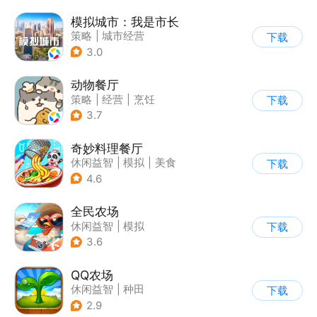
模拟城市：我是市长
策略
|
城市经营
下载
|
模拟城市
|
开放世界
3.0
动物餐厅
策略
|
经营
|
烹饪
下载
|
宠物
3.7
奇妙料理餐厅
休闲益智
|
模拟
|
美食
下载
|
宝宝巴士
4.6
全民农场
休闲益智
|
模拟
下载
|
田园生活
|
卡通
3.6
QQ农场
休闲益智
|
种田
下载
|
田园生活
|
卡通
2.9