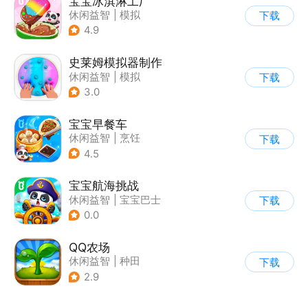
宝宝冰淇淋工厂
休闲益智
|
模拟
下载
|
宝宝巴士
|
儿童游戏
4.9
史莱姆模拟器制作
休闲益智
|
模拟
下载
|
史莱姆
|
卡通
3.0
宝宝早餐车
休闲益智
|
烹饪
下载
|
宝宝巴士
|
儿童游戏
4.5
宝宝航海挑战
休闲益智
|
宝宝巴士
下载
|
学习教育
|
卡通
0.0
QQ农场
休闲益智
|
种田
下载
|
田园生活
|
卡通
2.9