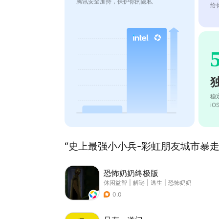
腾讯安全加持，保护你的隐私
给
稳
i
“史上最强小小兵-彩虹朋友城市暴走”
恐怖奶奶终极版
休闲益智
|
解谜
|
逃生
|
恐怖奶奶
0.0