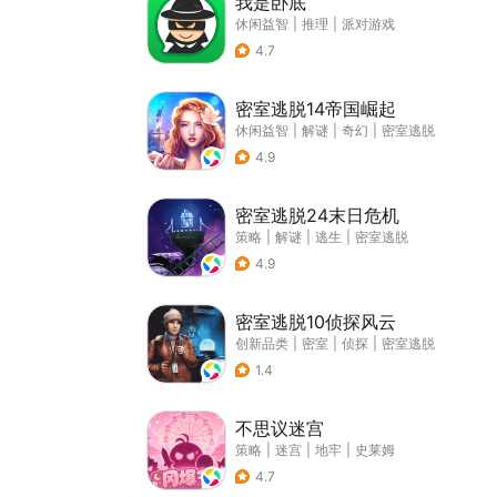
我是卧底
休闲益智
|
推理
|
派对游戏
4.7
密室逃脱14帝国崛起
休闲益智
|
解谜
|
奇幻
|
密室逃脱
4.9
密室逃脱24末日危机
策略
|
解谜
|
逃生
|
密室逃脱
4.9
密室逃脱10侦探风云
创新品类
|
密室
|
侦探
|
密室逃脱
1.4
不思议迷宫
策略
|
迷宫
|
地牢
|
史莱姆
4.7