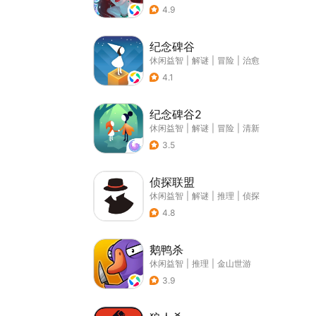
4.9
纪念碑谷
休闲益智
|
解谜
|
冒险
|
治愈
4.1
纪念碑谷2
休闲益智
|
解谜
|
冒险
|
清新
3.5
侦探联盟
休闲益智
|
解谜
|
推理
|
侦探
4.8
鹅鸭杀
休闲益智
|
推理
|
金山世游
3.9