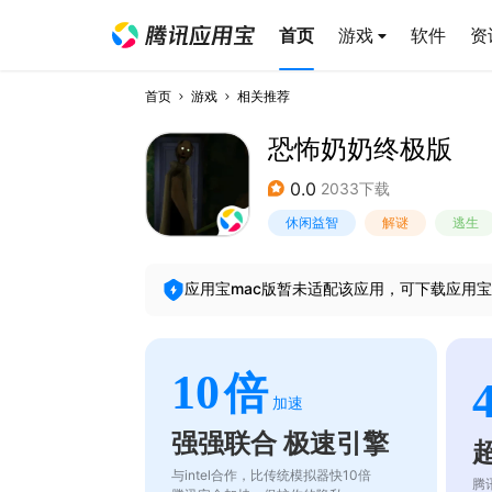
首页
游戏
软件
资
首页
游戏
相关推荐
恐怖奶奶终极版
0.0
2033下载
休闲益智
解谜
逃生
应用宝mac版暂未适配该应用，可下载应用宝
10
倍
加速
强强联合 极速引擎
与intel合作，比传统模拟器快10倍
腾