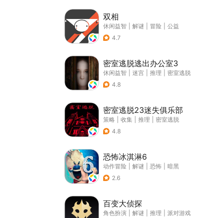
双相
休闲益智
|
解谜
|
冒险
|
公益
4.7
密室逃脱逃出办公室3
休闲益智
|
迷宫
|
推理
|
密室逃脱
4.8
密室逃脱23迷失俱乐部
策略
|
收集
|
推理
|
密室逃脱
4.8
恐怖冰淇淋6
动作冒险
|
解谜
|
恐怖
|
暗黑
2.6
百变大侦探
角色扮演
|
解谜
|
推理
|
派对游戏