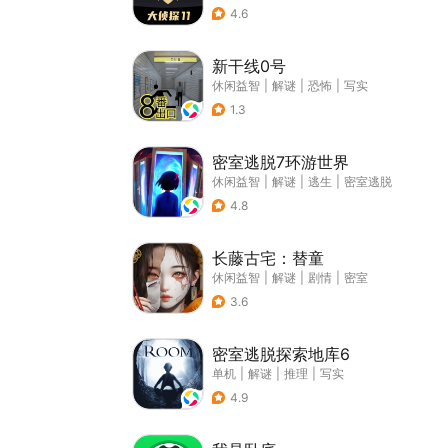
4.6
新干线0号
休闲益智
|
解谜
|
恐怖
|
写实
1.3
密室逃脱7环游世界
休闲益智
|
解谜
|
逃生
|
密室逃脱
4.8
长藤古宅：替童
休闲益智
|
解谜
|
剧情
|
密室
3.6
密室逃脱探索地库6
单机
|
解谜
|
推理
|
写实
4.9