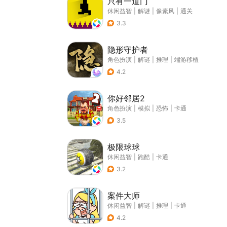
只有一道门
休闲益智
|
解谜
|
像素风
|
通关
3.3
隐形守护者
角色扮演
|
解谜
|
推理
|
端游移植
4.2
你好邻居2
角色扮演
|
模拟
|
恐怖
|
卡通
3.5
极限球球
休闲益智
|
跑酷
|
卡通
3.2
案件大师
休闲益智
|
解谜
|
推理
|
卡通
4.2