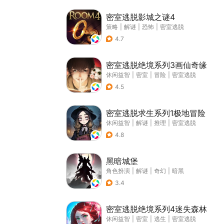
密室逃脱影城之谜4
策略
|
解谜
|
恐怖
|
密室逃脱
4.7
密室逃脱绝境系列3画仙奇缘
休闲益智
|
密室
|
冒险
|
密室逃脱
4.5
密室逃脱求生系列1极地冒险
休闲益智
|
解谜
|
推理
|
密室逃脱
4.8
黑暗城堡
角色扮演
|
解谜
|
奇幻
|
暗黑
3.4
密室逃脱绝境系列4迷失森林
休闲益智
|
密室
|
逃生
|
密室逃脱