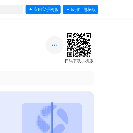
应用宝
手机版
应用宝
电脑版
扫码下载手机版