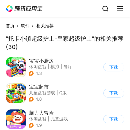
首页
软件
相关推荐
“托卡小镇超级护士-皇家超级护士”的相关推荐
(30)
宝宝小厨房
休闲益智
|
模拟
|
餐厅
下载
|
宝宝巴士
4.3
宝宝超市
儿童益智游戏
|
Q版
下载
4.8
脑力大冒险
休闲益智
|
儿童游戏
下载
|
卡通
|
学习教育
4.9