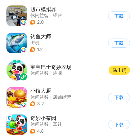
超市模拟器
休闲益智
|
经营
下载
|
文字游戏
|
模拟
2.0
钓鱼大师
街机
下载
1.2
宝宝巴士奇妙农场
马上玩
休闲益智
|
烧脑
小镇大厨
休闲益智
|
店铺经营
下载
|
美食
|
卡通
3.2
奇妙小茶园
休闲益智
|
烹饪
下载
|
宝宝巴士
|
学习教育
4.8