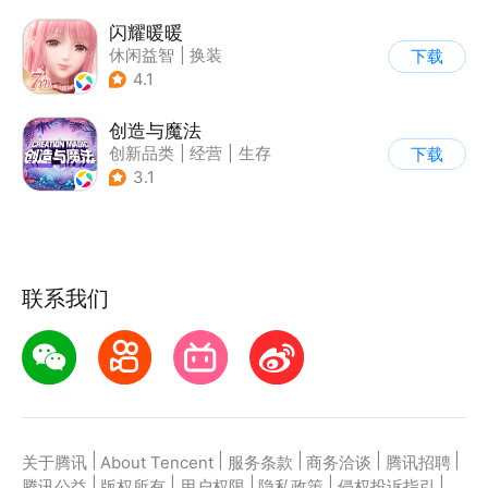
闪耀暖暖
休闲益智
|
换装
下载
|
美少女
|
二次元
4.1
创造与魔法
创新品类
|
经营
|
生存
下载
|
开放世界
3.1
联系我们
|
|
|
|
|
关于腾讯
About Tencent
服务条款
商务洽谈
腾讯招聘
|
|
|
|
|
腾讯公益
版权所有
用户权限
隐私政策
侵权投诉指引