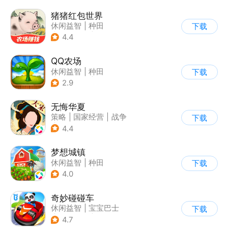
猪猪红包世界
休闲益智
|
种田
下载
|
田园生活
|
积分网赚
4.4
QQ农场
休闲益智
|
种田
下载
|
田园生活
|
卡通
2.9
无悔华夏
策略
|
国家经营
|
战争
下载
|
中国风
4.4
梦想城镇
休闲益智
|
种田
下载
|
田园生活
|
中国风
4.0
奇妙碰碰车
休闲益智
|
宝宝巴士
下载
|
儿童游戏
|
卡通
4.7