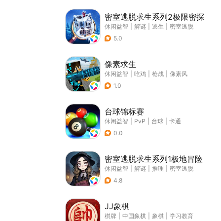
密室逃脱求生系列2极限密探
休闲益智
|
解谜
|
逃生
|
密室逃脱
5.0
像素求生
休闲益智
|
吃鸡
|
枪战
|
像素风
1.0
台球锦标赛
休闲益智
|
PvP
|
台球
|
卡通
0.0
密室逃脱求生系列1极地冒险
休闲益智
|
解谜
|
推理
|
密室逃脱
4.8
JJ象棋
棋牌
|
中国象棋
|
象棋
|
学习教育