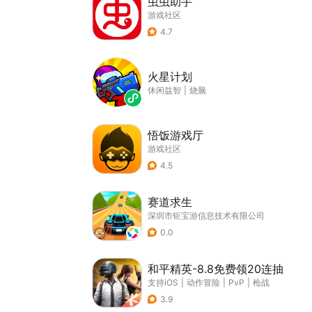
虫虫助手
游戏社区
4.7
火星计划
休闲益智
|
烧脑
悟饭游戏厅
游戏社区
4.5
赛道求生
深圳市钜宝游信息技术有限公司
0.0
和平精英-8.8免费领20连抽
支持iOS
|
动作冒险
|
PvP
|
枪战
3.9