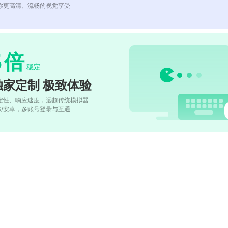
你更高清、流畅的视觉享受
5
倍
稳定
独家定制 极致体验
定性、响应速度，远超传统模拟器
OS/安卓，多账号登录与互通