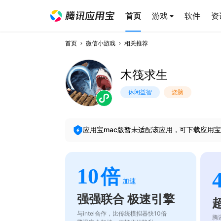
首页
游戏
软件
资
首页
微信小游戏
相关推荐
木筏求生
休闲益智
烧脑
应用宝mac版暂未适配该应用，可下载应用宝
10
倍
加速
强强联合 极速引擎
与intel合作，比传统模拟器快10倍
腾