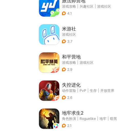
旅法师营地
游戏攻略
|
兴趣社区
|
游戏社区
4.1
米游社
游戏社区
3.7
和平营地
游戏攻略
|
游戏社区
2.9
失控进化
动作冒险
|
PvP
|
生存
|
开放世界
2.6
地牢求生2
角色扮演
|
Roguelike
|
地牢
|
暗黑
2.1