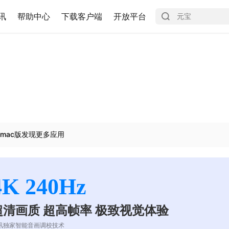
讯
帮助中心
下载客户端
开放平台
mac版发现更多应用
4K 240Hz
超清画质 超高帧率 极致视觉体验
讯独家智能音画调校技术