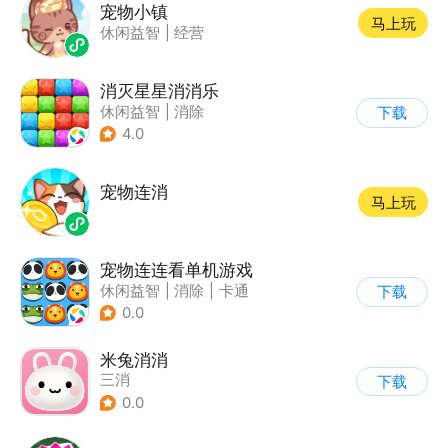
宠物小镇
马上玩
休闲益智
|
经营
消灭星星消消乐
休闲益智
|
消除
下载
4.0
宠物连消
马上玩
宠物连连看单机游戏
休闲益智
|
消除
|
卡通
下载
|
连线
0.0
米兔消消
三消
下载
0.0