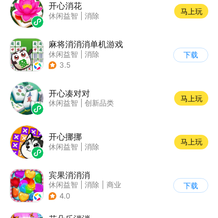
开心消花
马上玩
休闲益智
|
消除
麻将消消消单机游戏
休闲益智
|
消除
下载
3.5
开心凑对对
马上玩
休闲益智
|
创新品类
开心挪挪
马上玩
休闲益智
|
消除
宾果消消消
休闲益智
|
消除
|
商业
下载
|
宾果消消消
4.0