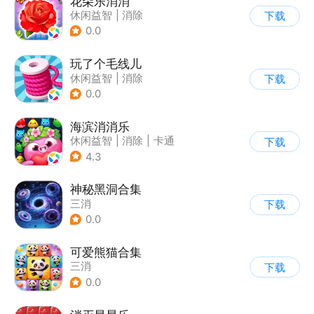
花朵乐消消
休闲益智
|
消除
下载
0.0
玩了个毛线儿
休闲益智
|
消除
下载
0.0
海滨消消乐
休闲益智
|
消除
|
卡通
下载
|
乐元素
4.3
神秘黑洞合集
三消
下载
0.0
可爱熊猫合集
三消
下载
0.0