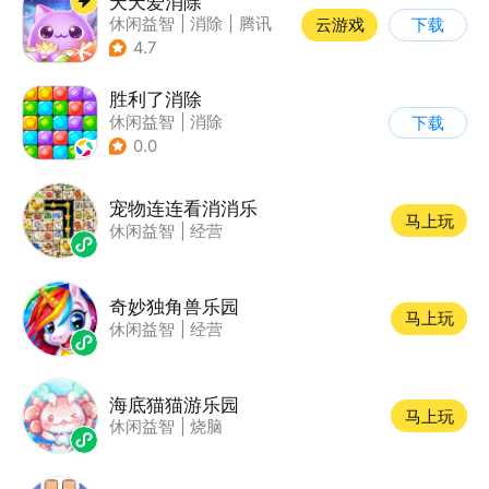
天天爱消除
休闲益智
|
消除
|
腾讯
云游戏
下载
|
单机
4.7
胜利了消除
休闲益智
|
消除
下载
0.0
宠物连连看消消乐
马上玩
休闲益智
|
经营
奇妙独角兽乐园
马上玩
休闲益智
|
经营
海底猫猫游乐园
马上玩
休闲益智
|
烧脑