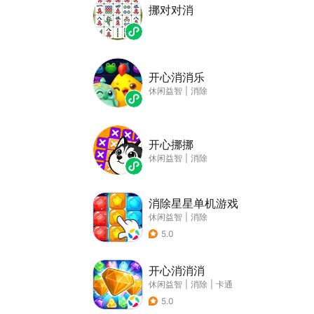
挪对对消
开心消消乐
休闲益智
|
消除
开心挪挪
休闲益智
|
消除
消除星星单机游戏
休闲益智
|
消除
5.0
开心消消消
休闲益智
|
消除
|
卡通
5.0