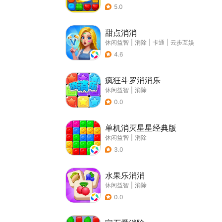
5.0
甜点消消
休闲益智
|
消除
|
卡通
|
云步互娱
4.6
疯狂斗罗消消乐
休闲益智
|
消除
0.0
单机消灭星星经典版
休闲益智
|
消除
3.0
水果乐消消
休闲益智
|
消除
0.0