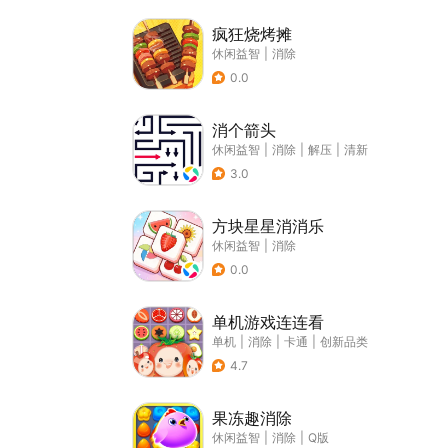
疯狂烧烤摊
休闲益智
|
消除
0.0
消个箭头
休闲益智
|
消除
|
解压
|
清新
3.0
方块星星消消乐
休闲益智
|
消除
0.0
单机游戏连连看
单机
|
消除
|
卡通
|
创新品类
4.7
果冻趣消除
休闲益智
|
消除
|
Q版