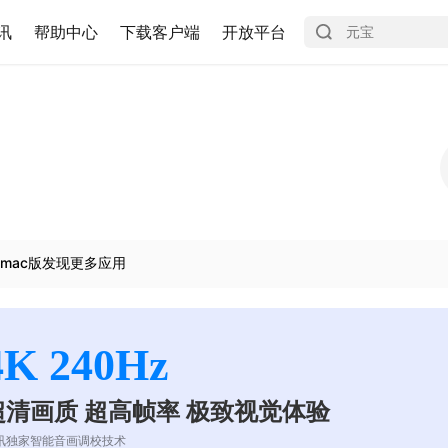
讯
帮助中心
下载客户端
开放平台
mac版发现更多应用
4K 240Hz
超清画质 超高帧率 极致视觉体验
讯独家智能音画调校技术