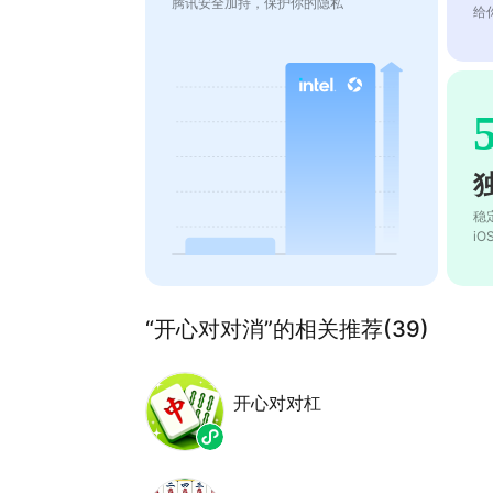
腾讯安全加持，保护你的隐私
给
稳
i
“开心对对消”的相关推荐(39)
开心对对杠