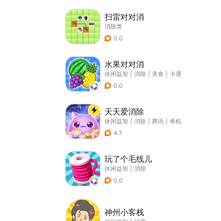
扫雷对对消
消除类
0.0
水果对对消
休闲益智
|
消除
|
美食
|
卡通
0.0
天天爱消除
休闲益智
|
消除
|
腾讯
|
单机
4.7
玩了个毛线儿
休闲益智
|
消除
0.0
神州小客栈