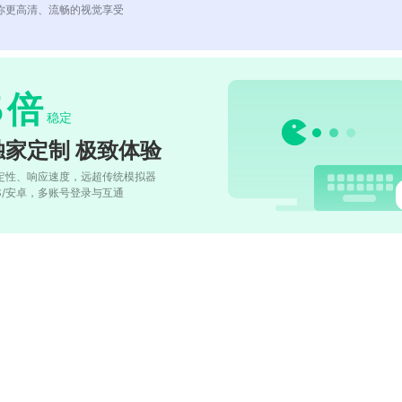
你更高清、流畅的视觉享受
5
倍
稳定
独家定制 极致体验
定性、响应速度，远超传统模拟器
OS/安卓，多账号登录与互通