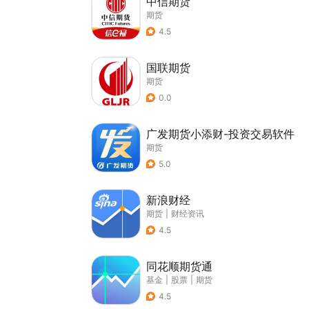
中信期货
期货
4.5
国联期货
期货
0.0
广发期货小添财-投资交易软件
期货
5.0
新浪财经
期货
|
财经资讯
4.5
同花顺期货通
基金
|
股票
|
期货
4.5