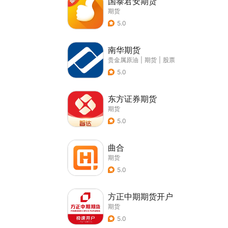
国泰君安期货
期货
5.0
南华期货
贵金属原油
|
期货
|
股票
5.0
东方证券期货
期货
5.0
曲合
期货
5.0
方正中期期货开户
期货
5.0