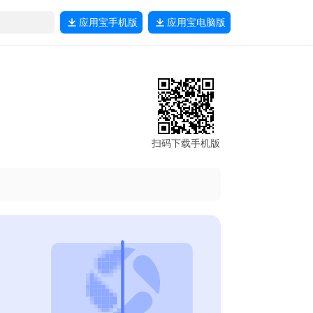
应用宝
手机版
应用宝
电脑版
扫码下载手机版