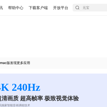
讯
帮助中心
下载客户端
开放平台
mac版发现更多应用
4K 240Hz
超清画质 超高帧率 极致视觉体验
讯独家智能音画调校技术