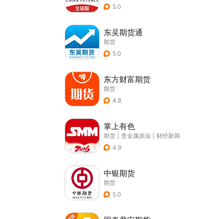
5.0
东吴期货通
期货
5.0
东方财富期货
期货
4.8
掌上有色
期货
|
贵金属原油
|
财经新闻
4.9
中银期货
期货
5.0