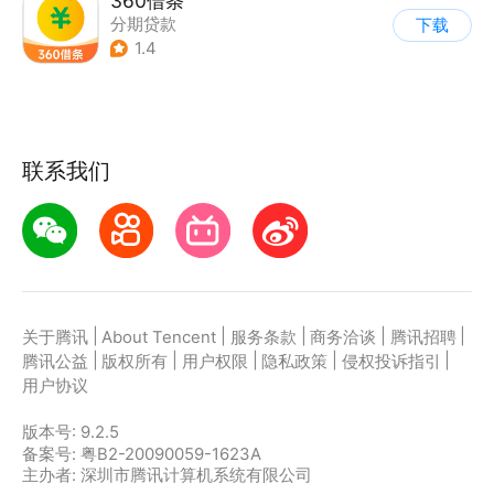
360借条
分期贷款
下载
1.4
联系我们
|
|
|
|
|
关于腾讯
About Tencent
服务条款
商务洽谈
腾讯招聘
|
|
|
|
|
腾讯公益
版权所有
用户权限
隐私政策
侵权投诉指引
用户协议
版本号:
9.2.5
备案号: 粤B2-20090059-1623A
主办者: 深圳市腾讯计算机系统有限公司