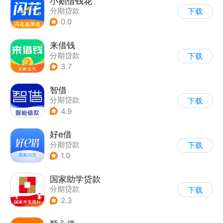
小鹅借钱花
分期贷款
下载
0.0
来借钱
分期贷款
下载
3.7
智借
分期贷款
下载
4.9
好e借
分期贷款
下载
1.0
国家助学贷款
分期贷款
下载
2.3