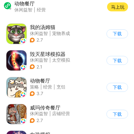
动物餐厅
马上玩
休闲益智
|
经营
我的汤姆猫
休闲益智
|
宠物养成
下载
|
汤姆猫
|
儿童游戏
2.7
毁灭星球模拟器
休闲益智
|
太空模拟
下载
|
太空
2.1
动物餐厅
策略
|
经营
|
烹饪
下载
|
宠物
3.7
威玛传奇餐厅
休闲益智
|
店铺经营
下载
|
美食
|
卡通
2.7