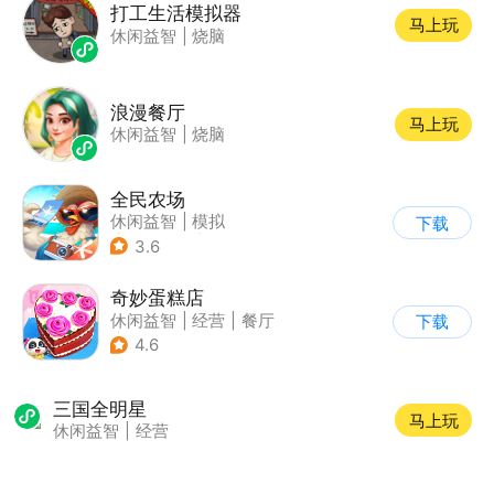
打工生活模拟器
马上玩
休闲益智
|
烧脑
浪漫餐厅
马上玩
休闲益智
|
烧脑
全民农场
休闲益智
|
模拟
下载
|
田园生活
|
卡通
3.6
奇妙蛋糕店
休闲益智
|
经营
|
餐厅
下载
|
宝宝巴士
4.6
三国全明星
马上玩
休闲益智
|
经营