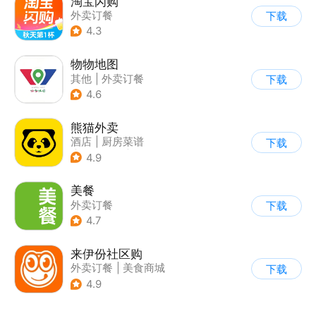
淘宝闪购
外卖订餐
下载
4.3
物物地图
其他
|
外卖订餐
下载
4.6
熊猫外卖
酒店
|
厨房菜谱
下载
|
外卖订餐
|
餐厅推荐
4.9
美餐
外卖订餐
下载
4.7
来伊份社区购
外卖订餐
|
美食商城
下载
4.9