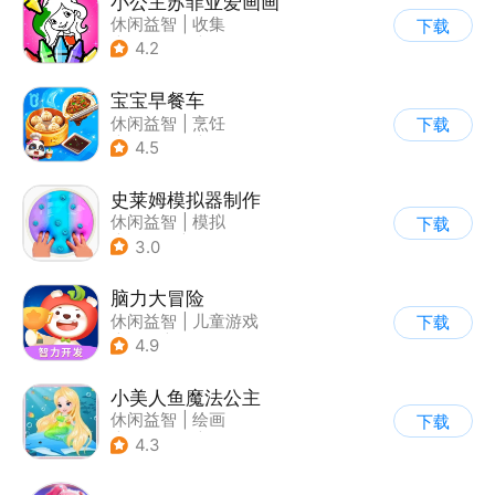
小公主苏菲亚爱画画
休闲益智
|
收集
下载
|
儿童游戏
|
卡通
4.2
宝宝早餐车
休闲益智
|
烹饪
下载
|
宝宝巴士
|
儿童游戏
4.5
史莱姆模拟器制作
休闲益智
|
模拟
下载
|
史莱姆
|
卡通
3.0
脑力大冒险
休闲益智
|
儿童游戏
下载
|
卡通
|
学习教育
4.9
小美人鱼魔法公主
休闲益智
|
绘画
下载
|
儿童游戏
|
填色
4.3