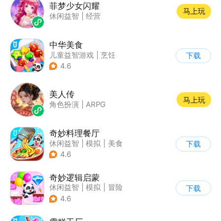
菲梦少女闪耀
马上玩
休闲益智
|
经营
中华美食
儿童益智游戏
|
烹饪
下载
4.6
美人传
马上玩
角色扮演
|
ARPG
奇妙料理餐厅
休闲益智
|
模拟
|
美食
下载
|
宝宝巴士
4.6
奇妙逻辑启蒙
休闲益智
|
模拟
|
冒险
下载
|
宝宝巴士
4.6