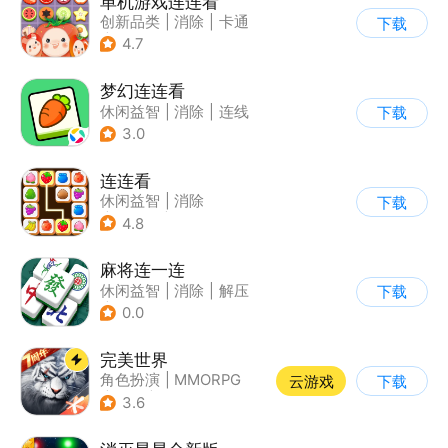
单机游戏连连看
创新品类
|
消除
|
卡通
下载
|
单机
4.7
梦幻连连看
休闲益智
|
消除
|
连线
下载
3.0
连连看
休闲益智
|
消除
下载
|
多比特
|
连线
4.8
麻将连一连
休闲益智
|
消除
|
解压
下载
|
中国风
0.0
完美世界
角色扮演
|
MMORPG
云游戏
下载
|
奇幻
|
完美世界
3.6