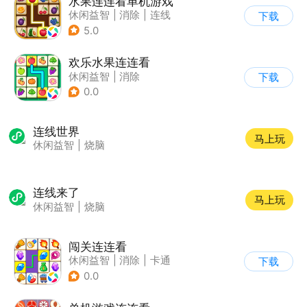
水果连连看单机游戏
休闲益智
|
消除
|
连线
下载
5.0
欢乐水果连连看
休闲益智
|
消除
下载
0.0
连线世界
马上玩
休闲益智
|
烧脑
连线来了
马上玩
休闲益智
|
烧脑
闯关连连看
休闲益智
|
消除
|
卡通
下载
|
连线
0.0