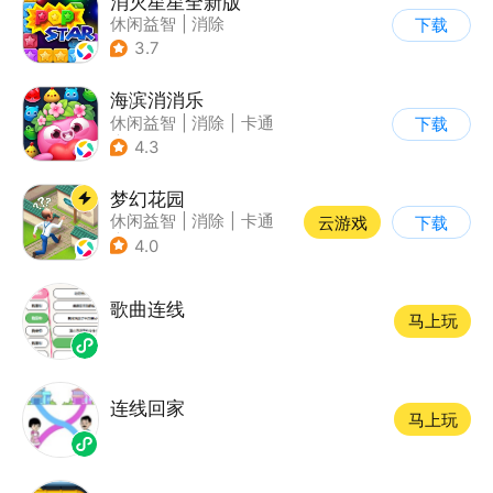
消灭星星全新版
休闲益智
|
消除
下载
3.7
海滨消消乐
休闲益智
|
消除
|
卡通
下载
|
乐元素
4.3
梦幻花园
休闲益智
|
消除
|
卡通
云游戏
下载
|
创梦天地
4.0
歌曲连线
马上玩
连线回家
马上玩