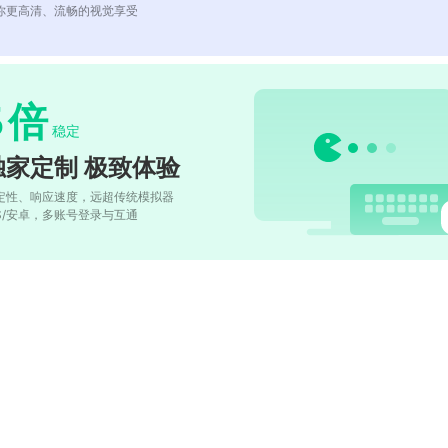
你更高清、流畅的视觉享受
5
倍
稳定
独家定制 极致体验
定性、响应速度，远超传统模拟器
OS/安卓，多账号登录与互通