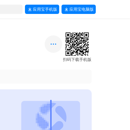
应用宝
手机版
应用宝
电脑版
扫码下载手机版