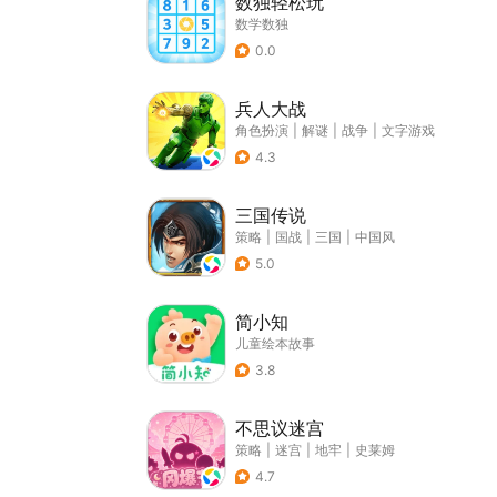
数独轻松玩
数学数独
0.0
兵人大战
角色扮演
|
解谜
|
战争
|
文字游戏
4.3
三国传说
策略
|
国战
|
三国
|
中国风
5.0
简小知
儿童绘本故事
3.8
不思议迷宫
策略
|
迷宫
|
地牢
|
史莱姆
4.7