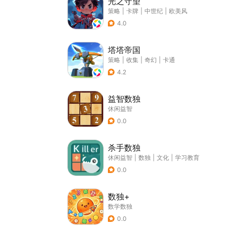
光之守望
策略
|
卡牌
|
中世纪
|
欧美风
4.0
塔塔帝国
策略
|
收集
|
奇幻
|
卡通
4.2
益智数独
休闲益智
0.0
杀手数独
休闲益智
|
数独
|
文化
|
学习教育
0.0
数独+
数学数独
0.0