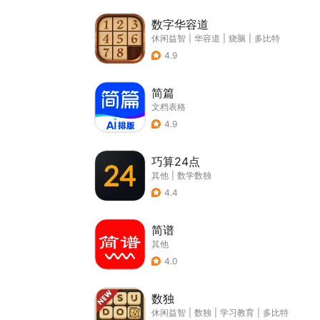
数字华容道
休闲益智
|
华容道
|
烧脑
|
多比特
4.9
简篇
文档表格
4.9
巧算24点
其他
|
数学数独
4.4
简谱
其他
4.0
数独
休闲益智
|
数独
|
学习教育
|
多比特