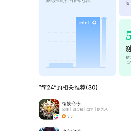
腾讯安全加持，保护你的隐私
给
稳
i
“简24”的相关推荐(30)
钢铁命令
策略
|
回合制
|
战争
|
欧美风
3.8