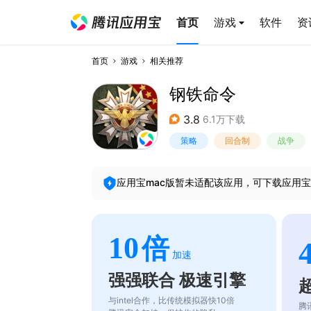
首页
游戏
软件
资
首页
游戏
相关推荐
钢铁命令
3.8
6.1万下载
策略
回合制
战争
应用宝mac版暂未适配该应用，可下载应用宝
10
倍
加速
强强联合 极速引擎
与intel合作，比传统模拟器快10倍
腾