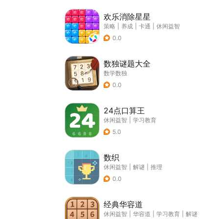
欢乐消除星星
策略
|
养成
|
卡通
|
休闲益智
0.0
数独谜题大全
数学数独
0.0
24点口算王
休闲益智
|
学习教育
5.0
数织
休闲益智
|
解谜
|
推理
0.0
经典华容道
休闲益智
|
华容道
|
学习教育
|
解谜