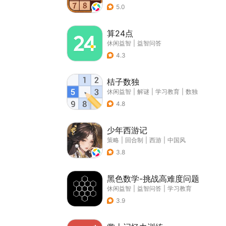
5.0
算24点
休闲益智
|
益智问答
4.3
桔子数独
休闲益智
|
解谜
|
学习教育
|
数独
4.8
少年西游记
策略
|
回合制
|
西游
|
中国风
3.8
黑色数学-挑战高难度问题
休闲益智
|
益智问答
|
学习教育
3.9