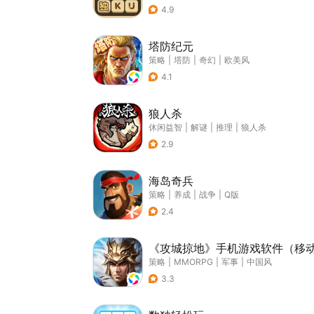
4.9
塔防纪元
策略
|
塔防
|
奇幻
|
欧美风
4.1
狼人杀
休闲益智
|
解谜
|
推理
|
狼人杀
2.9
海岛奇兵
策略
|
养成
|
战争
|
Q版
2.4
《攻城掠地》手机游戏软件（移
策略
|
MMORPG
|
军事
|
中国风
3.3