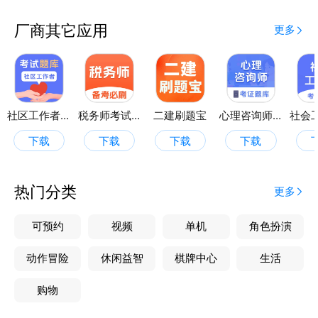
考试成功率，做到更轻松应对考试
4、考前密卷：专属的会员押题，只在临近考期开放，
厂商其它应用
更多
高效覆盖必考点、常考点，让学员胸有成竹
5、错题练习：告别纸质版手动整理错题，自动归类错
题，死磕错题，逐个突破
6、每日打卡：制定目标，坚决执行，充满动力的打开
页面，培养良好的学习习惯，记录自己的奋斗历程，既
社区工作者题库
税务师考试题库
二建刷题宝
心理咨询师考证题库
有效又有意义
下载
下载
下载
下载
教资考试题库，助力广大学员顺利通过考试！
热门分类
更多
可预约
视频
单机
角色扮演
动作冒险
休闲益智
棋牌中心
生活
购物