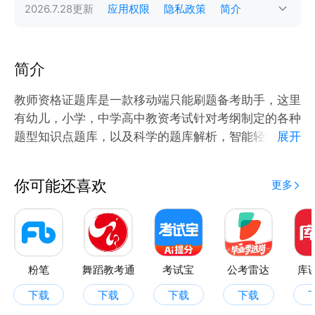
2026.7.28
更新
应用权限
隐私政策
简介
简介
教师资格证题库是一款移动端只能刷题备考助手，这里
有幼儿，小学，中学高中教资考试针对考纲制定的各种
题型知识点题库，以及科学的题库解析，智能轻缓存技
展开
术，可以帮助学员随时随地刷好题，我们旨在让教资考
试不再难考。
你可能还喜欢
更多
【核心功能如下】
1、章节练习：针对大纲教材章节，对应章节知识点练
习题，每道题均有试题解析
2、历年真题：真题卷模拟实际应试环境，汇总历年考
试真题
粉笔
舞蹈教考通
考试宝
公考雷达
库
3、高频题库：针对常考题型、知识点、常见错题进行
下载
下载
下载
下载
梳理归类，靶向性高效突破盲区，提高考试效率，提高