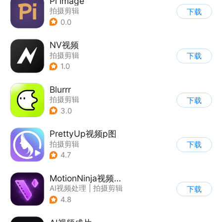
Pi image
拍摄剪辑
下载
0.0
NV视频
拍摄剪辑
下载
1.0
Blurrr
拍摄剪辑
下载
3.0
PrettyUp视频p图
拍摄剪辑
下载
4.7
MotionNinja视频编辑器
AI视频处理
|
拍摄剪辑
下载
4.8