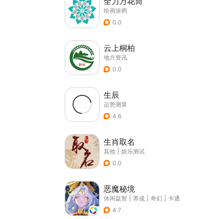
全力万花筒
绘画涂鸦
0.0
云上桐柏
地方资讯
0.0
生辰
运势测算
4.6
生肖取名
其他
|
娱乐测试
0.0
恶魔秘境
休闲益智
|
养成
|
奇幻
|
卡通
4.7