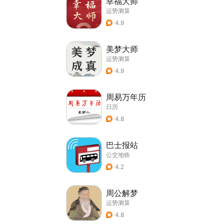
幸福大师
运势测算
4.9
美梦大师
运势测算
4.9
周易万年历
日历
4.8
巴士报站
公交地铁
4.2
周公解梦
运势测算
4.8