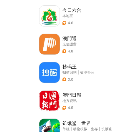
今日六合
本地宝
4.6
澳門通
充值缴费
4.8
抄码王
扫描识别
|
效率办公
0.0
澳門日報
地方资讯
4.5
饥饿鲨：世界
单机
|
动物模拟
|
生存
|
饥饿鲨