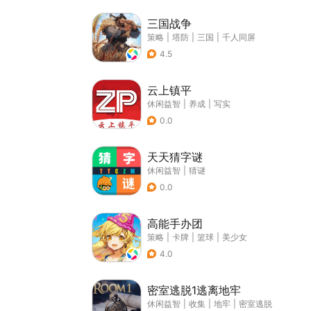
三国战争
策略
|
塔防
|
三国
|
千人同屏
4.5
云上镇平
休闲益智
|
养成
|
写实
0.0
天天猜字谜
休闲益智
|
猜谜
0.0
高能手办团
策略
|
卡牌
|
篮球
|
美少女
4.0
密室逃脱1逃离地牢
休闲益智
|
收集
|
地牢
|
密室逃脱