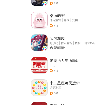
2.0
桌面萌宠
休闲益智
|
养成
|
宠物
4.6
我的花园
可预约
|
休闲益智
|
模拟
|
田园生活
敬请期待
老黄历万年历顺历
日历
4.8
十二星座每天运势
运势测算
5.0