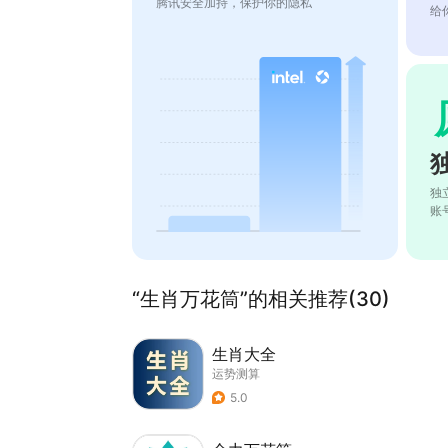
腾讯安全加持，保护你的隐私
给
独
账
“生肖万花筒”的相关推荐(30)
生肖大全
运势测算
5.0