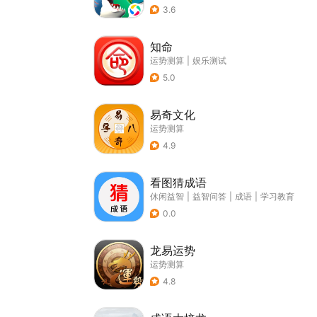
3.6
知命
运势测算
|
娱乐测试
5.0
易奇文化
运势测算
4.9
看图猜成语
休闲益智
|
益智问答
|
成语
|
学习教育
0.0
龙易运势
运势测算
4.8