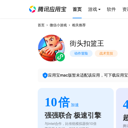
首页
游戏
软件
资
首页
微信小游戏
相关推荐
街头扣篮王
动作冒险
战术竞技
应用宝mac版暂未适配该应用，可下载应用宝
10
倍
加速
强强联合 极速引擎
与intel合作，比传统模拟器快10倍
腾