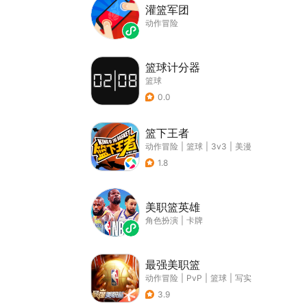
灌篮军团
动作冒险
篮球计分器
篮球
0.0
篮下王者
动作冒险
|
篮球
|
3v3
|
美漫
1.8
美职篮英雄
角色扮演
|
卡牌
最强美职篮
动作冒险
|
PvP
|
篮球
|
写实
3.9