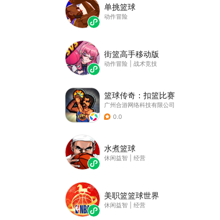
单挑篮球
动作冒险
街篮高手移动版
动作冒险
|
战术竞技
篮球传奇：扣篮比赛
广州合游网络科技有限公司
0.0
水煮篮球
休闲益智
|
经营
美职篮篮球世界
休闲益智
|
经营