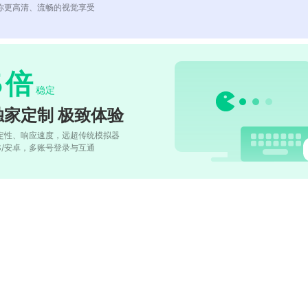
你更高清、流畅的视觉享受
5
倍
稳定
独家定制 极致体验
定性、响应速度，远超传统模拟器
OS/安卓，多账号登录与互通