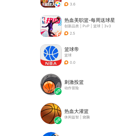
3.6
热血美职篮-每周送球星
创新品类
|
PvP
|
篮球
|
3v3
2.5
篮球帝
篮球
0.0
刺激投篮
动作冒险
热血大灌篮
休闲益智
|
烧脑