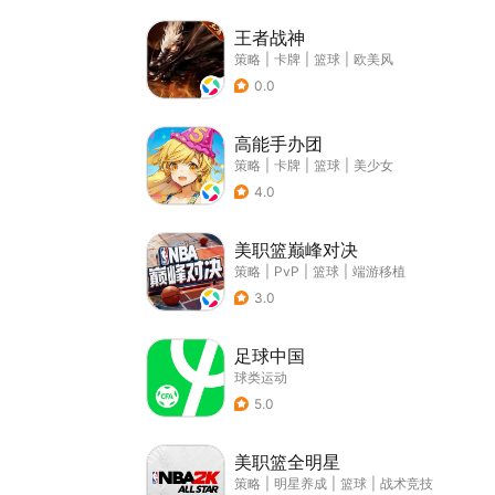
王者战神
策略
|
卡牌
|
篮球
|
欧美风
0.0
高能手办团
策略
|
卡牌
|
篮球
|
美少女
4.0
美职篮巅峰对决
策略
|
PvP
|
篮球
|
端游移植
3.0
足球中国
球类运动
5.0
美职篮全明星
策略
|
明星养成
|
篮球
|
战术竞技