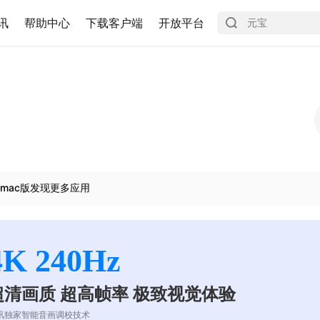
讯
帮助中心
下载客户端
开放平台
mac版发现更多应用
4K 240Hz
超清画质 超高帧率 极致视觉体验
讯独家智能音画调校技术