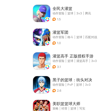
全民大灌篮
动作冒险
|
篮球
|
3v3
|
腾讯
1.5
灌篮军团
动作冒险
|
格斗
|
篮球
|
匹配对战
1.0
灌篮高手 正版授权手游
动作冒险
|
篮球
|
灌篮高手
|
3v3
3.1
黑子的篮球：街头对决
动作冒险
|
PvP
|
篮球
|
3v3
2.6
美职篮篮球大师
策略
|
经营
|
篮球
|
写实