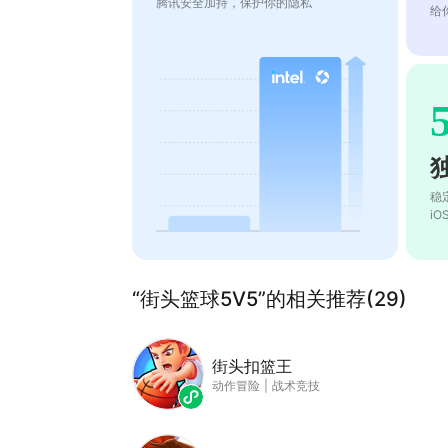
腾讯安全加持，保护你的隐私
给
稳
i
“街头篮球5V5”的相关推荐(29)
街头扣篮王
动作冒险
|
战术竞技