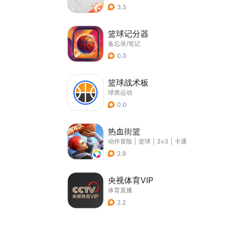
3.5
篮球记分器
备忘录/笔记
0.0
篮球战术板
球类运动
0.0
热血街篮
动作冒险
|
篮球
|
3v3
|
卡通
2.9
央视体育VIP
体育直播
2.2