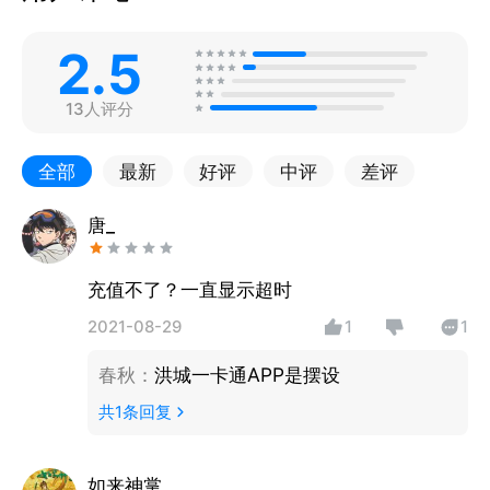
2.5
13人评分
全部
最新
好评
中评
差评
唐_
充值不了？一直显示超时
2021-08-29
1
1
春秋
：
洪城一卡通APP是摆设
共
1
条回复
如来神掌