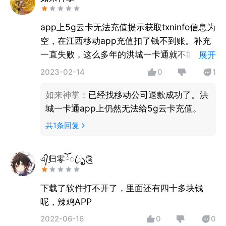
app上5g云卡无法充值提示获取txninfo信息为
空，在江西移动app充值扣了钱不到账。补充
一直失败，这么多年的洪城一卡通就不能请个
展开
技术过硬的大佬优化下系统吗？超级sim卡刷
2023-02-14
0
1
洪城一卡通就是个摆设，充钱不到账，我还不
如来神掌
：
已经找移动公司退款成功了。洪
如直接用小米钱包里的卡呢。
城一卡通app上仍然无法给5g云卡充值。
共
1
条回复
এ᭄归零ོꦿృ༊
下载了软件打不开了，里面还有四十多块钱
呢，辣鸡APP
2022-06-16
0
0